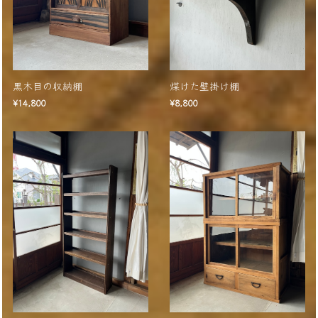
黒木目の収納棚
煤けた壁掛け棚
¥14,800
¥8,800