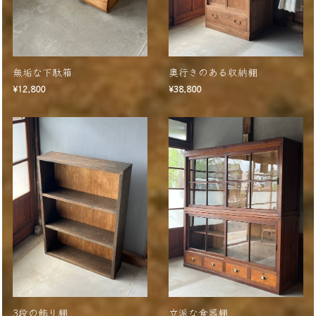
無垢な下駄箱
奥行きのある収納棚
¥12,800
¥38,800
3段の飾り棚
立派な食器棚