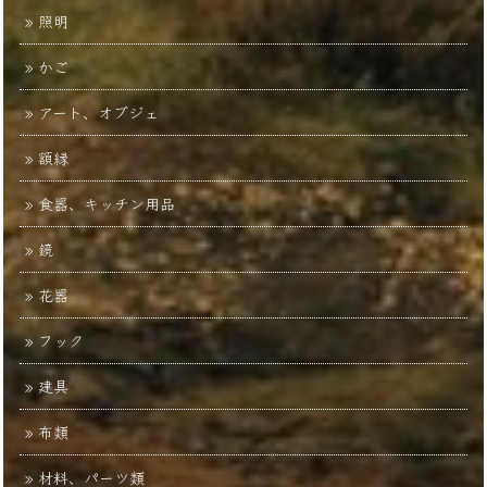
照明
かご
アート、オブジェ
額縁
食器、キッチン用品
鏡
花器
フック
建具
布類
材料、パーツ類