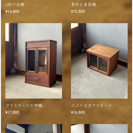
6段の本棚
素朴な食器棚
¥16,800
¥72,800
ガラスケースの神棚
小ぶりなガラスケース
¥17,800
¥16,800