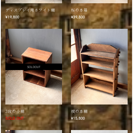
ディスプレイ用ホワイト棚
桜の本箱
¥19,800
¥39,800
SOLDOUT
3段の小棚
楔の本棚
SOLD OUT
¥15,800