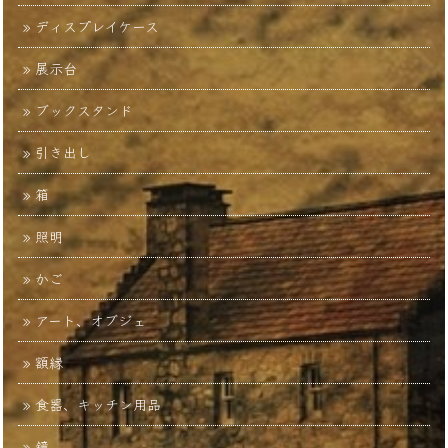
ディスプレイケース
展示台
ブックスタンド
引き出し
箱
照明
かご
アート、オブジェ
額縁
食器、キッチン用品
鏡