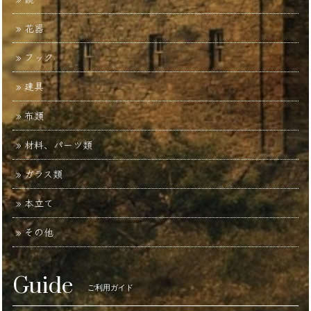
花器
フック
建具
布類
材料、パーツ類
ガラス類
本立て
その他
Guide
ご利用ガイド