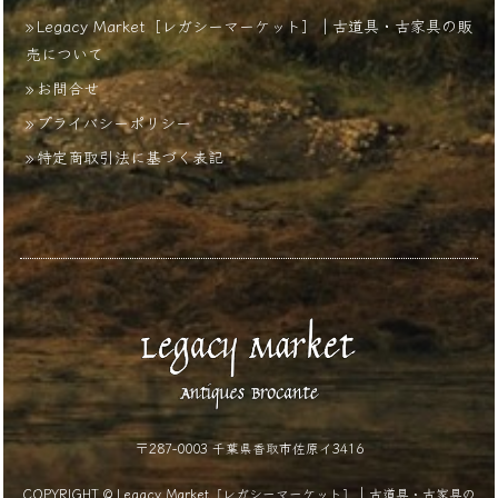
Legacy Market［レガシーマーケット］｜古道具・古家具の販
売について
お問合せ
プライバシーポリシー
特定商取引法に基づく表記
〒287-0003 千葉県香取市佐原イ3416
COPYRIGHT © Legacy Market［レガシーマーケット］｜古道具・古家具の