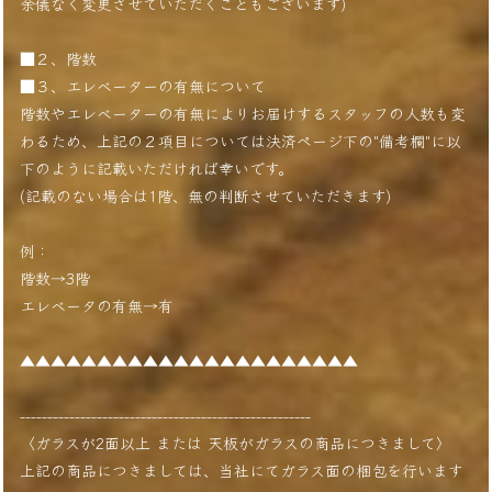
余儀なく変更させていただくこともございます)
■２、階数
■３、エレベーターの有無について
階数やエレベーターの有無によりお届けするスタッフの人数も変
わるため、上記の２項目については決済ページ下の"備考欄"に以
下のように記載いただければ幸いです。
(記載のない場合は1階、無の判断させていただきます)
例：
階数→3階
エレベータの有無→有
▲▲▲▲▲▲▲▲▲▲▲▲▲▲▲▲▲▲▲▲▲▲
-----------------------------------------------------
〈ガラスが2面以上 または 天板がガラスの商品につきまして〉
上記の商品につきましては、当社にてガラス面の梱包を行います