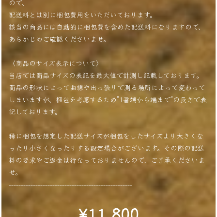
ので、
配送料とは別に梱包費用をいただいております。
該当の商品には自動的に梱包費を含めた配送料になりますので、
あらかじめご確認くださいませ。
〈商品のサイズ表示について〉
当店では商品サイズの表記を最大値で計測し記載しております。
商品の形状によって曲線や出っ張りで測る場所によって変わって
しまいますが、梱包を考慮するため”1番端から端まで”の長さで表
記しております。
稀に梱包を想定した配送サイズが梱包をしたサイズより大きくな
ったり小さくなったりする設定場合がございます。その際の配送
料の要求やご返金は行なっておりませんので、ご了承くださいま
せ。
---------------------------------------------------
¥11,800