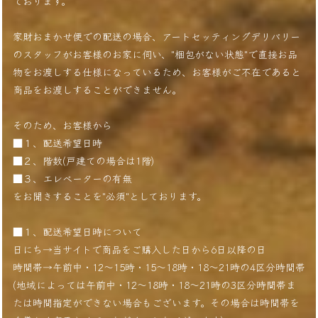
ております。
家財おまかせ便での配送の場合、アートセッティングデリバリー
のスタッフがお客様のお家に伺い、"梱包がない状態"で直接お品
物をお渡しする仕様になっているため、お客様がご不在であると
商品をお渡しすることができません。
そのため、お客様から
■１、配送希望日時
■２、階数(戸建ての場合は1階)
■３、エレベーターの有無
をお聞きすることを"必須"としております。
■１、配送希望日時について
日にち→当サイトで商品をご購入した日から6日以降の日
時間帯→午前中・12〜15時・15〜18時・18〜21時の4区分時間帯
(地域によっては午前中・12〜18時・18〜21時の3区分時間帯ま
たは時間指定ができない場合もございます。その場合は時間帯を