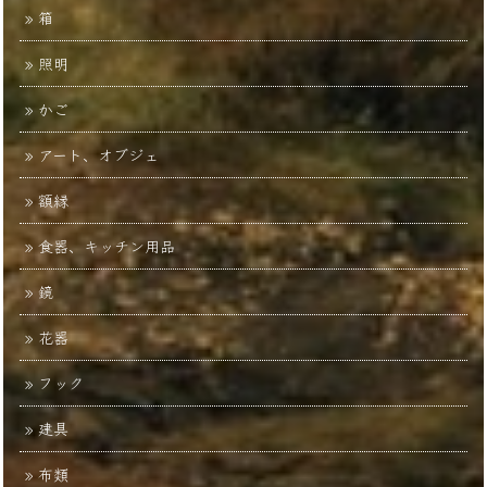
箱
照明
かご
アート、オブジェ
額縁
食器、キッチン用品
鏡
花器
フック
建具
布類