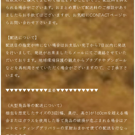
られる場合がございます。おまとめ買いで配送料のご相談があり
ましたらお手数ではございますが、お気軽にCONTACTページか
らお問い合わせ下さいませ。
【配送について】
配送日の指定が特にない場合はお支払い完了から7日以内に発送
を行いまして、発送が出来ましたらメールにてご連絡させていた
だいております。地球環境保護の観点からプチプチやダンボール
などを再利用させていただく場合がございますので、ご了承下さ
いませ。
▼▼▼▼▼▼▼▼▼▼重要▼▼▼▼▼▼▼▼▼▼
〈大型商品等の配送について〉
梱包を想定したサイズの3辺(幅、奥行、高さ)が160cmを超える場
合またはガラスを使用した等で商品の破損が危ぶまれる場合はア
ートセッティングデリバリーの家財おまかせ便での配送を行なっ