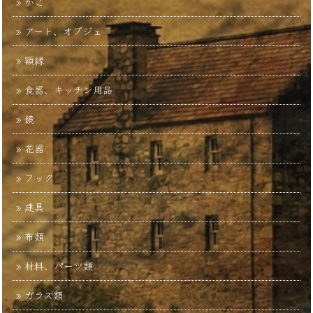
かご
アート、オブジェ
額縁
食器、キッチン用品
鏡
花器
フック
建具
布類
材料、パーツ類
ガラス類