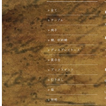
全て
テーブル
椅子
棚、収納棚
ディスプレイケース
展示台
ブックスタンド
引き出し
箱
照明