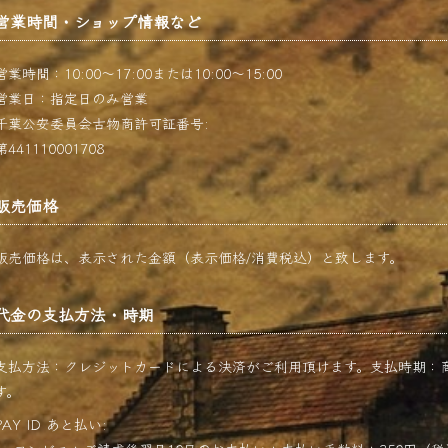
営業時間・ショップ情報など
営業時間：10:00〜17:00または10:00〜15:00
営業日：指定日のみ営業
千葉公安委員会古物商許可証番号:
第441110001708
販売価格
販売価格は、表示された金額（表示価格/消費税込）と致します。
代金の支払方法・時期
支払方法：クレジットカードによる決済がご利用頂けます。支払時期：
す。
PAY ID あと払い: