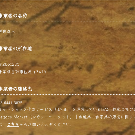
事業者の名称
戸住直人
事業者の所在地
〒2860205
千葉県香取市佐原イ3416
事業者の連絡先
ネットショップ作成サービス「BASE」を運営しているBASE株式会社
Legacy Market［レガシーマーケット］｜古道具・古家具の販売に
は、
こちら
からお問い合わせください。