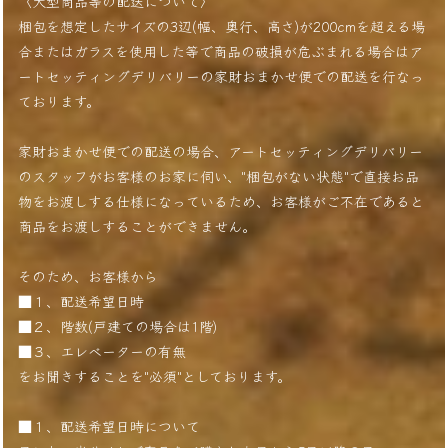
〈大型商品等の配送について〉
梱包を想定したサイズの3辺(幅、奥行、高さ)が200cmを超える場
合またはガラスを使用した等で商品の破損が危ぶまれる場合はア
ートセッティングデリバリーの家財おまかせ便での配送を行なっ
ております。
家財おまかせ便での配送の場合、アートセッティングデリバリー
のスタッフがお客様のお家に伺い、"梱包がない状態"で直接お品
物をお渡しする仕様になっているため、お客様がご不在であると
商品をお渡しすることができません。
そのため、お客様から
■１、配送希望日時
■２、階数(戸建ての場合は1階)
■３、エレベーターの有無
をお聞きすることを"必須"としております。
■１、配送希望日時について