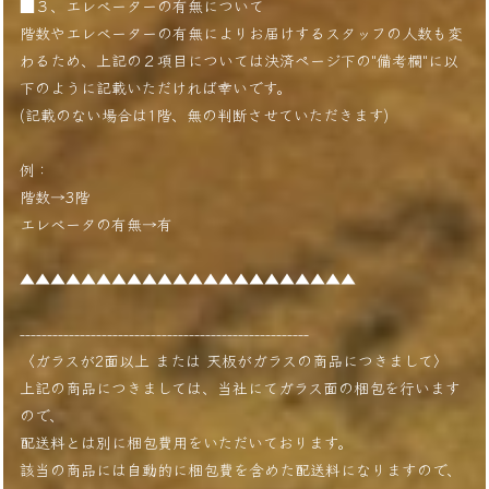
■３、エレベーターの有無について
階数やエレベーターの有無によりお届けするスタッフの人数も変
わるため、上記の２項目については決済ページ下の"備考欄"に以
下のように記載いただければ幸いです。
(記載のない場合は1階、無の判断させていただきます)
例：
階数→3階
エレベータの有無→有
▲▲▲▲▲▲▲▲▲▲▲▲▲▲▲▲▲▲▲▲▲▲
-----------------------------------------------------
〈ガラスが2面以上 または 天板がガラスの商品につきまして〉
上記の商品につきましては、当社にてガラス面の梱包を行います
ので、
配送料とは別に梱包費用をいただいております。
該当の商品には自動的に梱包費を含めた配送料になりますので、