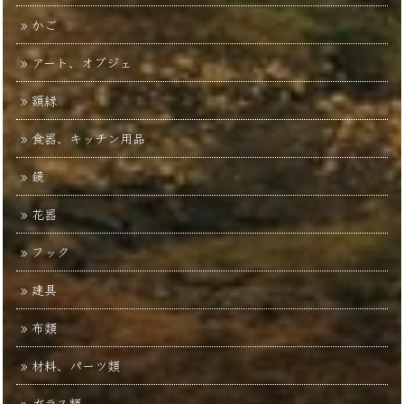
かご
アート、オブジェ
額縁
食器、キッチン用品
鏡
花器
フック
建具
布類
材料、パーツ類
ガラス類