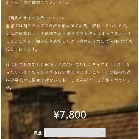
あらかじめご確認くださいませ。
〈商品のサイズ表示について〉
当店では商品サイズの表記を最大値で計測し記載しております。
商品の形状によって曲線や出っ張りで測る場所によって変わって
しまいますが、梱包を考慮するため”1番端から端まで”の長さで表
記しております。
稀に梱包を想定した配送サイズが梱包をしたサイズより大きくな
ったり小さくなったりする設定場合がございます。その際の配送
料の要求やご返金は行なっておりませんので、ご了承くださいま
せ。
---------------------------------------------------
¥7,800
数量