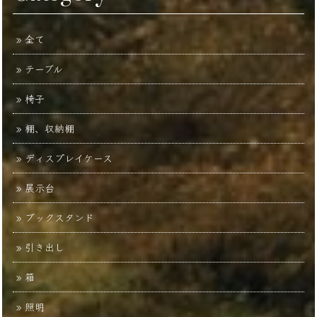
全て
テーブル
椅子
棚、収納棚
ディスプレイケース
展示台
ブックスタンド
引き出し
箱
照明