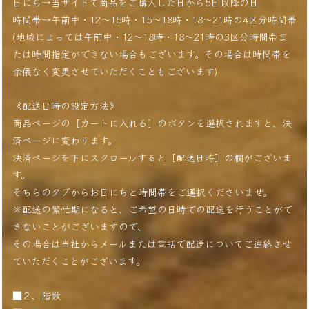
日にち→当サイトで商品をご購入した日から5日以降の日
時間帯→午前中・12〜15時・15〜18時・18〜21時の4区分時間帯
(地域によっては午前中・12〜18時・18〜21時の3区分時間帯ま
たは時間指定ができない場合もございます。その場合は時間帯を
余儀なく変更させていただくこともございます)
《配送日時の設定方法》
商品ページの［カートに入れる］のボタンを選択されますと、決
済ページに変わります。
決済ページを下にスクロールすると［配送日時］の欄がございま
す。
そちらのタブからお日にちと時間帯をご選択くださいませ。
※配送の繁忙期になると、ご希望の日時での配送を行うことがで
きないことがございますので、
その場合は当社からメールまたは電話で配送についてご連絡させ
ていただくことがございます。
■２、階数