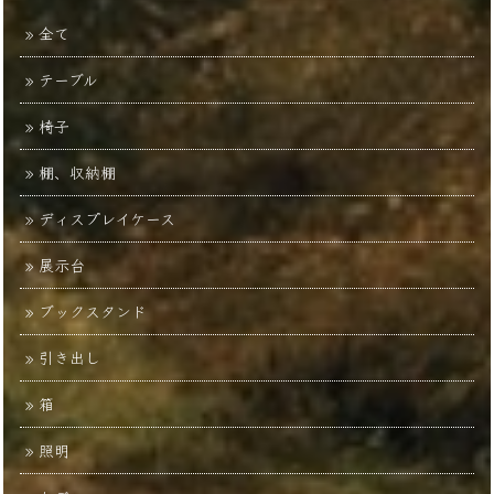
全て
テーブル
椅子
棚、収納棚
ディスプレイケース
展示台
ブックスタンド
引き出し
箱
照明