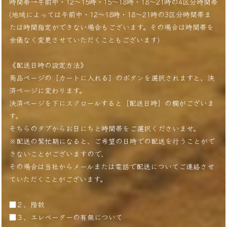
時間帯→午前中・12〜15時・15〜18時・18〜21時の4区分時間帯
(地域によっては午前中・12〜18時・18〜21時の3区分時間帯ま
たは時間指定ができない場合もございます。その場合は時間帯を
余儀なく変更させていただくこともございます)
《配送日時の設定方法》
商品ページの［カートに入れる］のボタンを選択されますと、決
済ページに変わります。
決済ページを下にスクロールすると［配送日時］の欄がございま
す。
そちらのタブからお日にちと時間帯をご選択くださいませ。
※配送の繁忙期になると、ご希望の日時での配送を行うことがで
きないことがございますので、
その場合は当社からメールまたは電話で配送についてご連絡させ
ていただくことがございます。
■２、階数
■３、エレベーターの有無について