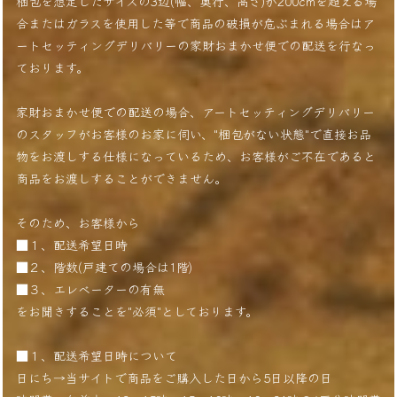
梱包を想定したサイズの3辺(幅、奥行、高さ)が200cmを超える場
合またはガラスを使用した等で商品の破損が危ぶまれる場合はア
ートセッティングデリバリーの家財おまかせ便での配送を行なっ
ております。
家財おまかせ便での配送の場合、アートセッティングデリバリー
のスタッフがお客様のお家に伺い、"梱包がない状態"で直接お品
物をお渡しする仕様になっているため、お客様がご不在であると
商品をお渡しすることができません。
そのため、お客様から
■１、配送希望日時
■２、階数(戸建ての場合は1階)
■３、エレベーターの有無
をお聞きすることを"必須"としております。
■１、配送希望日時について
日にち→当サイトで商品をご購入した日から5日以降の日