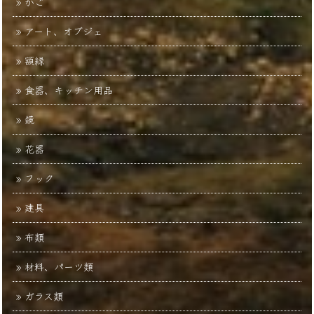
かご
アート、オブジェ
額縁
食器、キッチン用品
鏡
花器
フック
建具
布類
材料、パーツ類
ガラス類