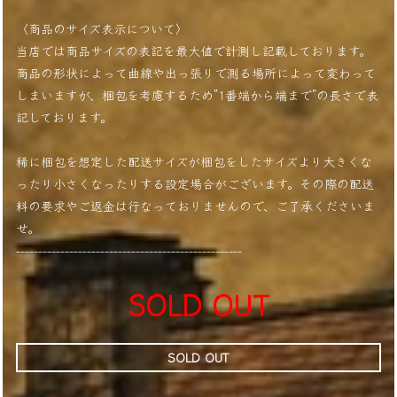
〈商品のサイズ表示について〉
当店では商品サイズの表記を最大値で計測し記載しております。
商品の形状によって曲線や出っ張りで測る場所によって変わって
しまいますが、梱包を考慮するため”1番端から端まで”の長さで表
記しております。
稀に梱包を想定した配送サイズが梱包をしたサイズより大きくな
ったり小さくなったりする設定場合がございます。その際の配送
料の要求やご返金は行なっておりませんので、ご了承くださいま
せ。
---------------------------------------------------
SOLD OUT
SOLD OUT