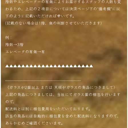
階数やエレベーターの有無によりお届けするスタッフの人数も変
わるため、上記の２項目については決済ページ下の"備考欄"に以
下のように記載いただければ幸いです。
(記載のない場合は1階、無の判断させていただきます)
例：
階数→3階
エレベータの有無→有
▲▲▲▲▲▲▲▲▲▲▲▲▲▲▲▲▲▲▲▲▲▲
-----------------------------------------------------
〈ガラスが2面以上 または 天板がガラスの商品につきまして〉
上記の商品につきましては、当社にてガラス面の梱包を行います
ので、
配送料とは別に梱包費用をいただいております。
該当の商品には自動的に梱包費を含めた配送料になりますので、
あらかじめご確認くださいませ。