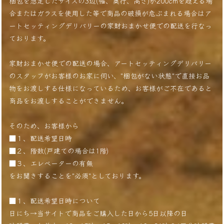
梱包を想定したサイズの3辺(幅、奥行、高さ)が200cmを超える場
合またはガラスを使用した等で商品の破損が危ぶまれる場合はア
ートセッティングデリバリーの家財おまかせ便での配送を行なっ
ております。
家財おまかせ便での配送の場合、アートセッティングデリバリー
のスタッフがお客様のお家に伺い、"梱包がない状態"で直接お品
物をお渡しする仕様になっているため、お客様がご不在であると
商品をお渡しすることができません。
そのため、お客様から
■１、配送希望日時
■２、階数(戸建ての場合は1階)
■３、エレベーターの有無
をお聞きすることを"必須"としております。
■１、配送希望日時について
日にち→当サイトで商品をご購入した日から5日以降の日