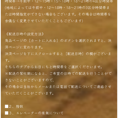
時間帯→午前中・12〜15時・15〜18時・18〜21時の4区分時間帯
(地域によっては午前中・12〜18時・18〜21時の3区分時間帯ま
たは時間指定ができない場合もございます。その場合は時間帯を
余儀なく変更させていただくこともございます)
《配送日時の設定方法》
商品ページの［カートに入れる］のボタンを選択されますと、決
済ページに変わります。
決済ページを下にスクロールすると［配送日時］の欄がございま
す。
そちらのタブからお日にちと時間帯をご選択くださいませ。
※配送の繁忙期になると、ご希望の日時での配送を行うことがで
きないことがございますので、
その場合は当社からメールまたは電話で配送についてご連絡させ
ていただくことがございます。
■２、階数
■３、エレベーターの有無について