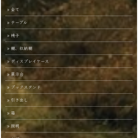
全て
テーブル
椅子
棚、収納棚
ディスプレイケース
展示台
ブックスタンド
引き出し
箱
照明