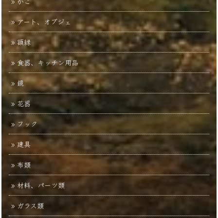
かご
アート、オブジェ
額縁
食器、キッチン用品
鏡
花器
フック
建具
布類
材料、パーツ類
ガラス類