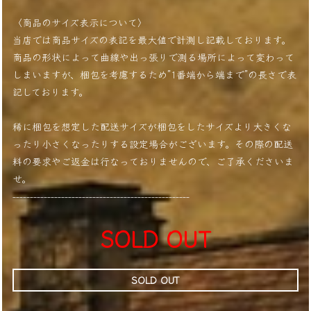
〈商品のサイズ表示について〉
当店では商品サイズの表記を最大値で計測し記載しております。
商品の形状によって曲線や出っ張りで測る場所によって変わって
しまいますが、梱包を考慮するため”1番端から端まで”の長さで表
記しております。
稀に梱包を想定した配送サイズが梱包をしたサイズより大きくな
ったり小さくなったりする設定場合がございます。その際の配送
料の要求やご返金は行なっておりませんので、ご了承くださいま
せ。
---------------------------------------------------
SOLD OUT
SOLD OUT