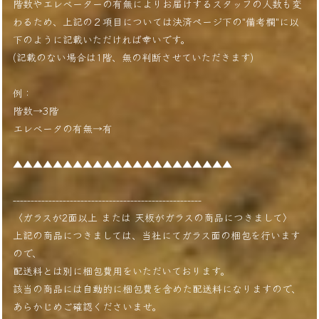
階数やエレベーターの有無によりお届けするスタッフの人数も変
わるため、上記の２項目については決済ページ下の"備考欄"に以
下のように記載いただければ幸いです。
(記載のない場合は1階、無の判断させていただきます)
例：
階数→3階
エレベータの有無→有
▲▲▲▲▲▲▲▲▲▲▲▲▲▲▲▲▲▲▲▲▲▲
-----------------------------------------------------
〈ガラスが2面以上 または 天板がガラスの商品につきまして〉
上記の商品につきましては、当社にてガラス面の梱包を行います
ので、
配送料とは別に梱包費用をいただいております。
該当の商品には自動的に梱包費を含めた配送料になりますので、
あらかじめご確認くださいませ。