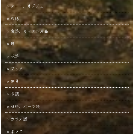
アート、オブジェ
額縁
食器、キッチン用品
鏡
花器
フック
建具
布類
材料、パーツ類
ガラス類
本立て