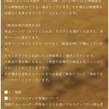
(地域によっては午前中・12〜18時・18〜21時の3区分時間帯ま
たは時間指定ができない場合もございます。その場合は時間帯を
余儀なく変更させていただくこともございます)
《配送日時の設定方法》
商品ページの［カートに入れる］のボタンを選択されますと、決
済ページに変わります。
決済ページを下にスクロールすると［配送日時］の欄がございま
す。
そちらのタブからお日にちと時間帯をご選択くださいませ。
※配送の繁忙期になると、ご希望の日時での配送を行うことがで
きないことがございますので、
その場合は当社からメールまたは電話で配送についてご連絡させ
ていただくことがございます。
■２、階数
■３、エレベーターの有無について
階数やエレベーターの有無によりお届けするスタッフの人数も変