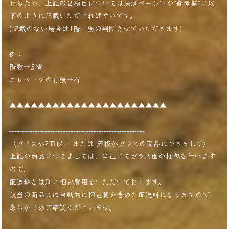
わるため、上記の２項目については決済ページ下の"備考欄"に以
下のように記載いただければ幸いです。
(記載のない場合は1階、無の判断させていただきます)
例：
階数→3階
エレベータの有無→有
▲▲▲▲▲▲▲▲▲▲▲▲▲▲▲▲▲▲▲▲▲▲
-----------------------------------------------------
〈ガラスが2面以上 または 天板がガラスの商品につきまして〉
上記の商品につきましては、当社にてガラス面の梱包を行います
ので、
配送料とは別に梱包費用をいただいております。
該当の商品には自動的に梱包費を含めた配送料になりますので、
あらかじめご確認くださいませ。