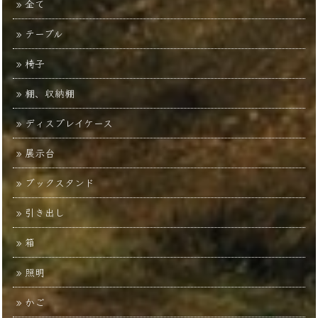
全て
テーブル
椅子
棚、収納棚
ディスプレイケース
展示台
ブックスタンド
引き出し
箱
照明
かご