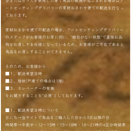
合またはガラスを使用した等で商品の破損が危ぶまれる場合はア
ートセッティングデリバリーの家財おまかせ便での配送を行なっ
ております。
家財おまかせ便での配送の場合、アートセッティングデリバリー
のスタッフがお客様のお家に伺い、"梱包がない状態"で直接お品
物をお渡しする仕様になっているため、お客様がご不在であると
商品をお渡しすることができません。
そのため、お客様から
■１、配送希望日時
■２、階数(戸建ての場合は1階)
■３、エレベーターの有無
をお聞きすることを"必須"としております。
■１、配送希望日時について
日にち→当サイトで商品をご購入した日から5日以降の日
時間帯→午前中・12〜15時・15〜18時・18〜21時の4区分時間帯