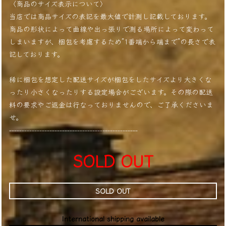
〈商品のサイズ表示について〉
当店では商品サイズの表記を最大値で計測し記載しております。
商品の形状によって曲線や出っ張りで測る場所によって変わって
しまいますが、梱包を考慮するため”1番端から端まで”の長さで表
記しております。
稀に梱包を想定した配送サイズが梱包をしたサイズより大きくな
ったり小さくなったりする設定場合がございます。その際の配送
料の要求やご返金は行なっておりませんので、ご了承くださいま
せ。
---------------------------------------------------
SOLD OUT
SOLD OUT
International shipping available