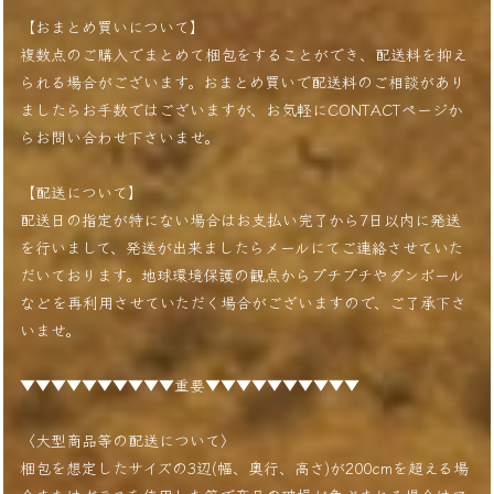
【おまとめ買いについて】
複数点のご購入でまとめて梱包をすることができ、配送料を抑え
られる場合がございます。おまとめ買いで配送料のご相談があり
ましたらお手数ではございますが、お気軽にCONTACTページか
らお問い合わせ下さいませ。
【配送について】
配送日の指定が特にない場合はお支払い完了から7日以内に発送
を行いまして、発送が出来ましたらメールにてご連絡させていた
だいております。地球環境保護の観点からプチプチやダンボール
などを再利用させていただく場合がございますので、ご了承下さ
いませ。
▼▼▼▼▼▼▼▼▼▼重要▼▼▼▼▼▼▼▼▼▼
〈大型商品等の配送について〉
梱包を想定したサイズの3辺(幅、奥行、高さ)が200cmを超える場