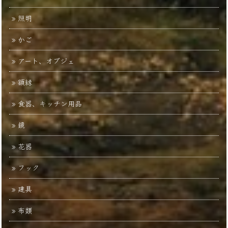
照明
かご
アート、オブジェ
額縁
食器、キッチン用品
鏡
花器
フック
建具
布類