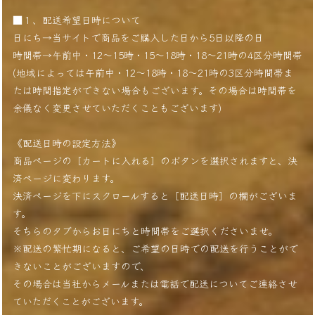
■１、配送希望日時について
日にち→当サイトで商品をご購入した日から5日以降の日
時間帯→午前中・12〜15時・15〜18時・18〜21時の4区分時間帯
(地域によっては午前中・12〜18時・18〜21時の3区分時間帯ま
たは時間指定ができない場合もございます。その場合は時間帯を
余儀なく変更させていただくこともございます)
《配送日時の設定方法》
商品ページの［カートに入れる］のボタンを選択されますと、決
済ページに変わります。
決済ページを下にスクロールすると［配送日時］の欄がございま
す。
そちらのタブからお日にちと時間帯をご選択くださいませ。
※配送の繁忙期になると、ご希望の日時での配送を行うことがで
きないことがございますので、
その場合は当社からメールまたは電話で配送についてご連絡させ
ていただくことがございます。