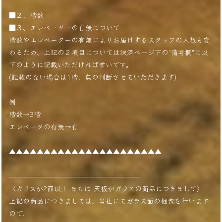
■２、階数
■３、エレベーターの有無について
階数やエレベーターの有無によりお届けするスタッフの人数も変
わるため、上記の２項目については決済ページ下の"備考欄"に以
下のように記載いただければ幸いです。
(記載のない場合は1階、無の判断させていただきます)
例：
階数→3階
エレベータの有無→有
▲▲▲▲▲▲▲▲▲▲▲▲▲▲▲▲▲▲▲▲▲▲
-----------------------------------------------------
〈ガラスが2面以上 または 天板がガラスの商品につきまして〉
上記の商品につきましては、当社にてガラス面の梱包を行います
ので、