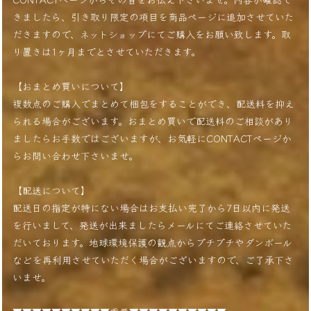
きましたら、引き取り限定の項目を商品ページに追加させていた
だきますので、ネットショップにてご購入をお願い致します。取
り置きは1ヶ月までとさせていただきます。
【おまとめ買いについて】
複数点のご購入でまとめて梱包をすることができ、配送料を抑え
られる場合がございます。おまとめ買いで配送料のご相談があり
ましたらお手数ではございますが、お気軽にCONTACTページか
らお問い合わせ下さいませ。
【配送について】
配送日の指定が特にない場合はお支払い完了から7日以内に発送
を行いまして、発送が出来ましたらメールにてご連絡させていた
だいております。地球環境保護の観点からプチプチやダンボール
などを再利用させていただく場合がございますので、ご了承下さ
いませ。