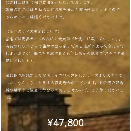
配送料とは別に梱包費用をいただいております。
該当の商品には自動的に梱包費を含めた配送料になりますので、
あらかじめご確認くださいませ。
〈商品のサイズ表示について〉
当店では商品サイズの表記を最大値で計測し記載しております。
商品の形状によって曲線や出っ張りで測る場所によって変わって
しまいますが、梱包を考慮するため”1番端から端まで”の長さで表
記しております。
稀に梱包を想定した配送サイズが梱包をしたサイズより大きくな
ったり小さくなったりする設定場合がございます。その際の配送
料の要求やご返金は行なっておりませんので、ご了承くださいま
せ。
---------------------------------------------------
¥47,800