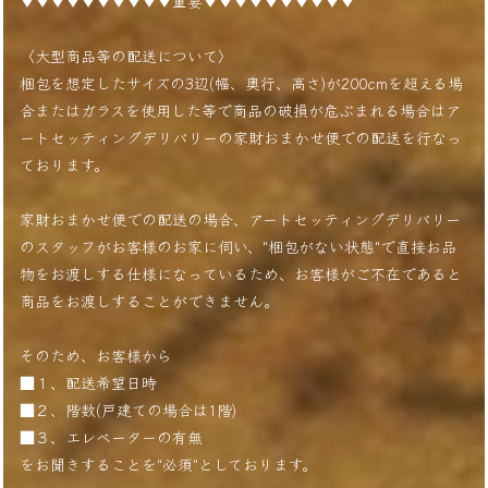
▼▼▼▼▼▼▼▼▼▼重要▼▼▼▼▼▼▼▼▼▼
〈大型商品等の配送について〉
梱包を想定したサイズの3辺(幅、奥行、高さ)が200cmを超える場
合またはガラスを使用した等で商品の破損が危ぶまれる場合はア
ートセッティングデリバリーの家財おまかせ便での配送を行なっ
ております。
家財おまかせ便での配送の場合、アートセッティングデリバリー
のスタッフがお客様のお家に伺い、"梱包がない状態"で直接お品
物をお渡しする仕様になっているため、お客様がご不在であると
商品をお渡しすることができません。
そのため、お客様から
■１、配送希望日時
■２、階数(戸建ての場合は1階)
■３、エレベーターの有無
をお聞きすることを"必須"としております。