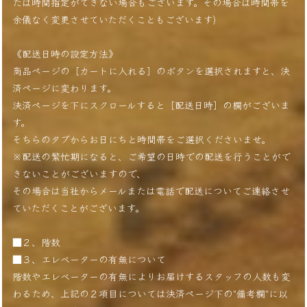
たは時間指定ができない場合もございます。その場合は時間帯を
余儀なく変更させていただくこともございます)
《配送日時の設定方法》
商品ページの［カートに入れる］のボタンを選択されますと、決
済ページに変わります。
決済ページを下にスクロールすると［配送日時］の欄がございま
す。
そちらのタブからお日にちと時間帯をご選択くださいませ。
※配送の繁忙期になると、ご希望の日時での配送を行うことがで
きないことがございますので、
その場合は当社からメールまたは電話で配送についてご連絡させ
ていただくことがございます。
■２、階数
■３、エレベーターの有無について
階数やエレベーターの有無によりお届けするスタッフの人数も変
わるため、上記の２項目については決済ページ下の"備考欄"に以