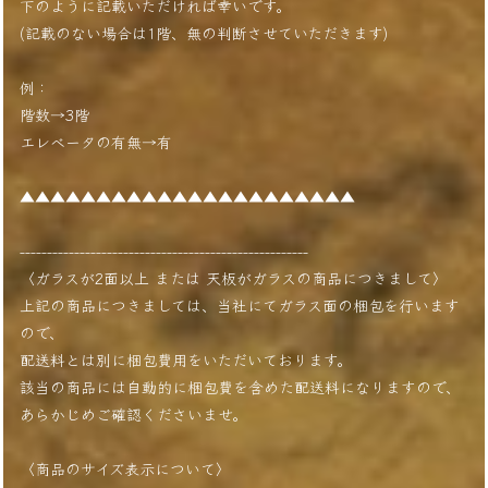
下のように記載いただければ幸いです。
(記載のない場合は1階、無の判断させていただきます)
例：
階数→3階
エレベータの有無→有
▲▲▲▲▲▲▲▲▲▲▲▲▲▲▲▲▲▲▲▲▲▲
-----------------------------------------------------
〈ガラスが2面以上 または 天板がガラスの商品につきまして〉
上記の商品につきましては、当社にてガラス面の梱包を行います
ので、
配送料とは別に梱包費用をいただいております。
該当の商品には自動的に梱包費を含めた配送料になりますので、
あらかじめご確認くださいませ。
〈商品のサイズ表示について〉