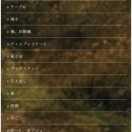
テーブル
椅子
棚、収納棚
ディスプレイケース
展示台
ブックスタンド
引き出し
箱
照明
かご
アート、オブジェ