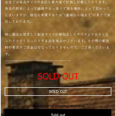
当店では商品サイズの表記を最大値で計測し記載しております。
商品の形状によって曲線や出っ張りで測る場所によって変わって
しまいますが、梱包を考慮するため”1番端から端まで”の長さで表
記しております。
稀に梱包を想定した配送サイズが梱包をしたサイズより大きくな
ったり小さくなったりする設定場合がございます。その際の配送
料の要求やご返金は行なっておりませんので、ご了承くださいま
せ。
---------------------------------------------------
SOLD OUT
SOLD OUT
International shipping available
Sold out