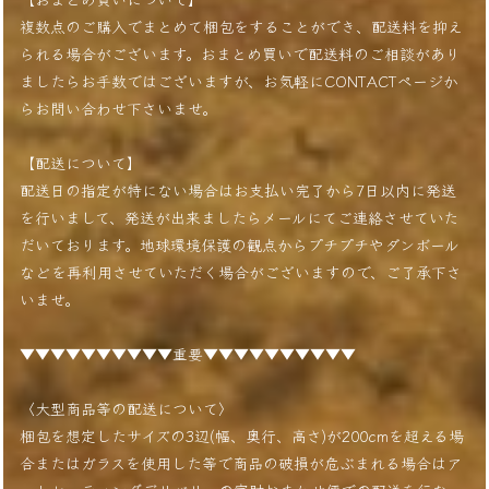
複数点のご購入でまとめて梱包をすることができ、配送料を抑え
られる場合がございます。おまとめ買いで配送料のご相談があり
ましたらお手数ではございますが、お気軽にCONTACTページか
らお問い合わせ下さいませ。
【配送について】
配送日の指定が特にない場合はお支払い完了から7日以内に発送
を行いまして、発送が出来ましたらメールにてご連絡させていた
だいております。地球環境保護の観点からプチプチやダンボール
などを再利用させていただく場合がございますので、ご了承下さ
いませ。
▼▼▼▼▼▼▼▼▼▼重要▼▼▼▼▼▼▼▼▼▼
〈大型商品等の配送について〉
梱包を想定したサイズの3辺(幅、奥行、高さ)が200cmを超える場
合またはガラスを使用した等で商品の破損が危ぶまれる場合はア