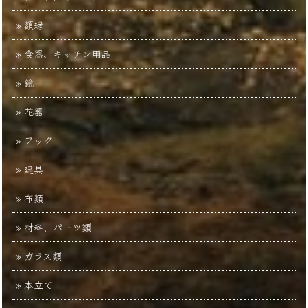
額縁
食器、キッチン用品
鏡
花器
フック
建具
布類
材料、パーツ類
ガラス類
本立て