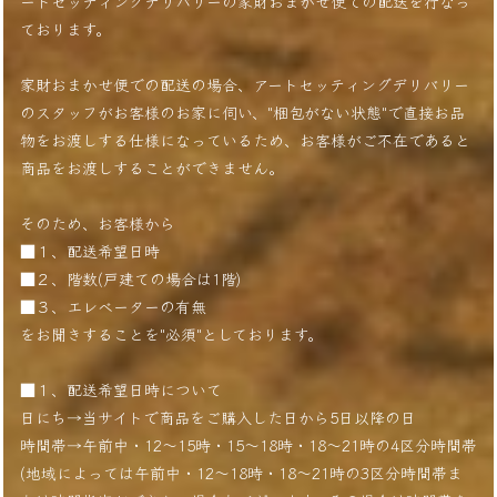
ートセッティングデリバリーの家財おまかせ便での配送を行なっ
ております。
家財おまかせ便での配送の場合、アートセッティングデリバリー
のスタッフがお客様のお家に伺い、"梱包がない状態"で直接お品
物をお渡しする仕様になっているため、お客様がご不在であると
商品をお渡しすることができません。
そのため、お客様から
■１、配送希望日時
■２、階数(戸建ての場合は1階)
■３、エレベーターの有無
をお聞きすることを"必須"としております。
■１、配送希望日時について
日にち→当サイトで商品をご購入した日から5日以降の日
時間帯→午前中・12〜15時・15〜18時・18〜21時の4区分時間帯
(地域によっては午前中・12〜18時・18〜21時の3区分時間帯ま