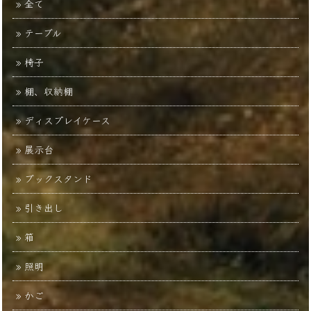
全て
テーブル
椅子
棚、収納棚
ディスプレイケース
展示台
ブックスタンド
引き出し
箱
照明
かご