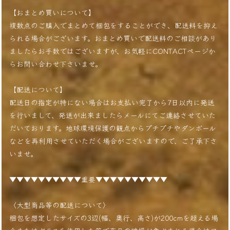
【おまとめ買いについて】
複数点のご購入でまとめて梱包をすることができ、配送料を抑え
られる場合がございます。おまとめ買いで配送料のご相談があり
ましたらお手数ではございますが、お気軽にCONTACTページか
らお問い合わせ下さいませ。
【配送について】
配送日の指定が特にない場合はお支払い完了から7日以内に発送
を行いまして、発送が出来ましたらメールにてご連絡させていた
だいております。地球環境保護の観点からプチプチやダンボール
などを再利用させていただく場合がございますので、ご了承下さ
いませ。
▼▼▼▼▼▼▼▼▼▼重要▼▼▼▼▼▼▼▼▼▼
〈大型商品等の配送について〉
梱包を想定したサイズの3辺(幅、奥行、高さ)が200cmを超える場