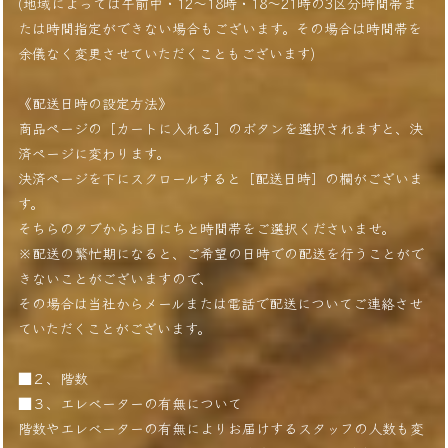
(地域によっては午前中・12〜18時・18〜21時の3区分時間帯ま
たは時間指定ができない場合もございます。その場合は時間帯を
余儀なく変更させていただくこともございます)
《配送日時の設定方法》
商品ページの［カートに入れる］のボタンを選択されますと、決
済ページに変わります。
決済ページを下にスクロールすると［配送日時］の欄がございま
す。
そちらのタブからお日にちと時間帯をご選択くださいませ。
※配送の繁忙期になると、ご希望の日時での配送を行うことがで
きないことがございますので、
その場合は当社からメールまたは電話で配送についてご連絡させ
ていただくことがございます。
■２、階数
■３、エレベーターの有無について
階数やエレベーターの有無によりお届けするスタッフの人数も変