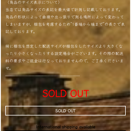
〈商品のサイズ表示について〉
当店では商品サイズの表記を最大値で計測し記載しております。
商品の形状によって曲線や出っ張りで測る場所によって変わって
しまいますが、梱包を考慮するため”1番端から端まで”の長さで表
記しております。
稀に梱包を想定した配送サイズが梱包をしたサイズより大きくな
ったり小さくなったりする設定場合がございます。その際の配送
料の要求やご返金は行なっておりませんので、ご了承くださいま
せ。
---------------------------------------------------
SOLD OUT
SOLD OUT
International shipping available