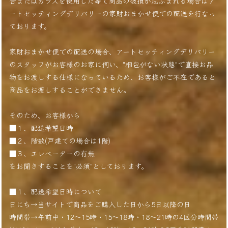
合またはガラスを使用した等で商品の破損が危ぶまれる場合はア
ートセッティングデリバリーの家財おまかせ便での配送を行なっ
ております。
家財おまかせ便での配送の場合、アートセッティングデリバリー
のスタッフがお客様のお家に伺い、"梱包がない状態"で直接お品
物をお渡しする仕様になっているため、お客様がご不在であると
商品をお渡しすることができません。
そのため、お客様から
■１、配送希望日時
■２、階数(戸建ての場合は1階)
■３、エレベーターの有無
をお聞きすることを"必須"としております。
■１、配送希望日時について
日にち→当サイトで商品をご購入した日から5日以降の日
時間帯→午前中・12〜15時・15〜18時・18〜21時の4区分時間帯