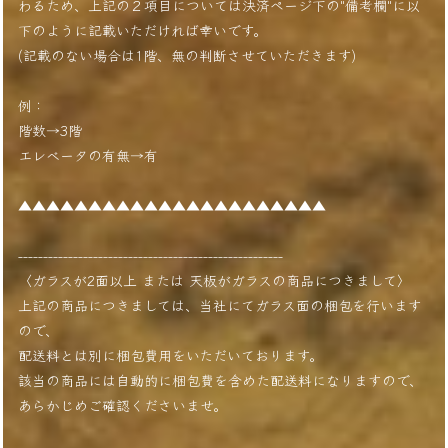
わるため、上記の２項目については決済ページ下の"備考欄"に以
下のように記載いただければ幸いです。
(記載のない場合は1階、無の判断させていただきます)
例：
階数→3階
エレベータの有無→有
▲▲▲▲▲▲▲▲▲▲▲▲▲▲▲▲▲▲▲▲▲▲
-----------------------------------------------------
〈ガラスが2面以上 または 天板がガラスの商品につきまして〉
上記の商品につきましては、当社にてガラス面の梱包を行います
ので、
配送料とは別に梱包費用をいただいております。
該当の商品には自動的に梱包費を含めた配送料になりますので、
あらかじめご確認くださいませ。