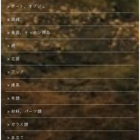
アート、オブジェ
額縁
食器、キッチン用品
鏡
花器
フック
建具
布類
材料、パーツ類
ガラス類
本立て