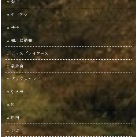
全て
テーブル
椅子
棚、収納棚
ディスプレイケース
展示台
ブックスタンド
引き出し
箱
照明
かご