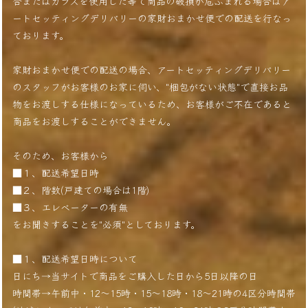
合またはガラスを使用した等で商品の破損が危ぶまれる場合はア
ートセッティングデリバリーの家財おまかせ便での配送を行なっ
ております。
家財おまかせ便での配送の場合、アートセッティングデリバリー
のスタッフがお客様のお家に伺い、"梱包がない状態"で直接お品
物をお渡しする仕様になっているため、お客様がご不在であると
商品をお渡しすることができません。
そのため、お客様から
■１、配送希望日時
■２、階数(戸建ての場合は1階)
■３、エレベーターの有無
をお聞きすることを"必須"としております。
■１、配送希望日時について
日にち→当サイトで商品をご購入した日から5日以降の日
時間帯→午前中・12〜15時・15〜18時・18〜21時の4区分時間帯