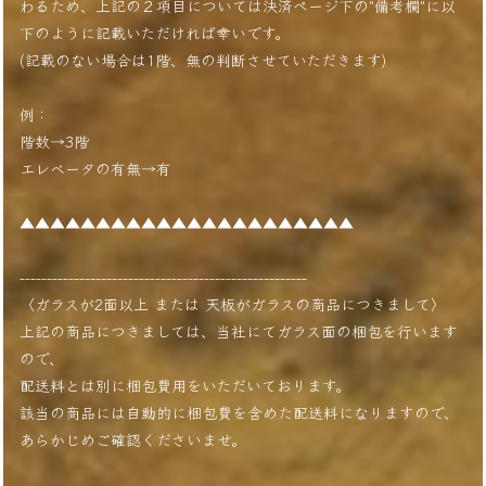
わるため、上記の２項目については決済ページ下の"備考欄"に以
下のように記載いただければ幸いです。
(記載のない場合は1階、無の判断させていただきます)
例：
階数→3階
エレベータの有無→有
▲▲▲▲▲▲▲▲▲▲▲▲▲▲▲▲▲▲▲▲▲▲
-----------------------------------------------------
〈ガラスが2面以上 または 天板がガラスの商品につきまして〉
上記の商品につきましては、当社にてガラス面の梱包を行います
ので、
配送料とは別に梱包費用をいただいております。
該当の商品には自動的に梱包費を含めた配送料になりますので、
あらかじめご確認くださいませ。