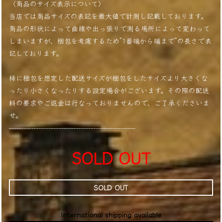
〈商品のサイズ表示について〉
当店では商品サイズの表記を最大値で計測し記載しております。
商品の形状によって曲線や出っ張りで測る場所によって変わって
しまいますが、梱包を考慮するため”1番端から端まで”の長さで表
記しております。
稀に梱包を想定した配送サイズが梱包をしたサイズより大きくな
ったり小さくなったりする設定場合がございます。その際の配送
料の要求やご返金は行なっておりませんので、ご了承くださいま
せ。
---------------------------------------------------
SOLD OUT
SOLD OUT
International shipping available