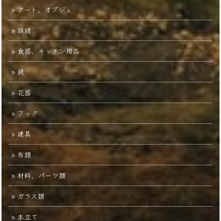
アート、オブジェ
額縁
食器、キッチン用品
鏡
花器
フック
建具
布類
材料、パーツ類
ガラス類
本立て