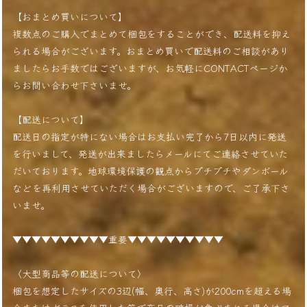
【おまとめ買いについて】
複数点のご購入でまとめて梱包をすることができ、配送料を抑え
られる場合がございます。おまとめ買いで配送料のご相談があり
ましたらお手数ではございますが、お気軽にCONTACTページか
らお問い合わせ下さいませ。
【配送について】
配送日の指定が特にない場合はお支払い完了から7日以内に発送
を行いまして、発送が出来ましたらメールにてご連絡させていた
だいております。地球環境保護の観点からプチプチやダンボール
などを再利用させていただく場合がございますので、ご了承下さ
いませ。
▼▼▼▼▼▼▼▼▼▼重要▼▼▼▼▼▼▼▼▼▼
〈大型商品等の配送について〉
梱包を想定したサイズの3辺(幅、奥行、高さ)が200cmを超える場