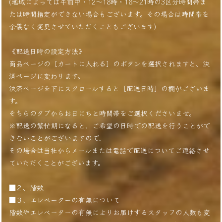
(地域によっては午前中・12〜18時・18〜21時の3区分時間帯ま
たは時間指定ができない場合もございます。その場合は時間帯を
余儀なく変更させていただくこともございます)
《配送日時の設定方法》
商品ページの［カートに入れる］のボタンを選択されますと、決
済ページに変わります。
決済ページを下にスクロールすると［配送日時］の欄がございま
す。
そちらのタブからお日にちと時間帯をご選択くださいませ。
※配送の繁忙期になると、ご希望の日時での配送を行うことがで
きないことがございますので、
その場合は当社からメールまたは電話で配送についてご連絡させ
ていただくことがございます。
■２、階数
■３、エレベーターの有無について
階数やエレベーターの有無によりお届けするスタッフの人数も変