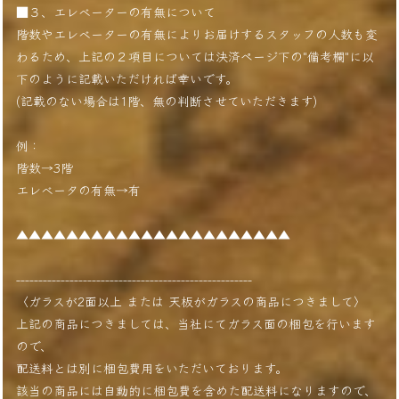
■３、エレベーターの有無について
階数やエレベーターの有無によりお届けするスタッフの人数も変
わるため、上記の２項目については決済ページ下の"備考欄"に以
下のように記載いただければ幸いです。
(記載のない場合は1階、無の判断させていただきます)
例：
階数→3階
エレベータの有無→有
▲▲▲▲▲▲▲▲▲▲▲▲▲▲▲▲▲▲▲▲▲▲
-----------------------------------------------------
〈ガラスが2面以上 または 天板がガラスの商品につきまして〉
上記の商品につきましては、当社にてガラス面の梱包を行います
ので、
配送料とは別に梱包費用をいただいております。
該当の商品には自動的に梱包費を含めた配送料になりますので、