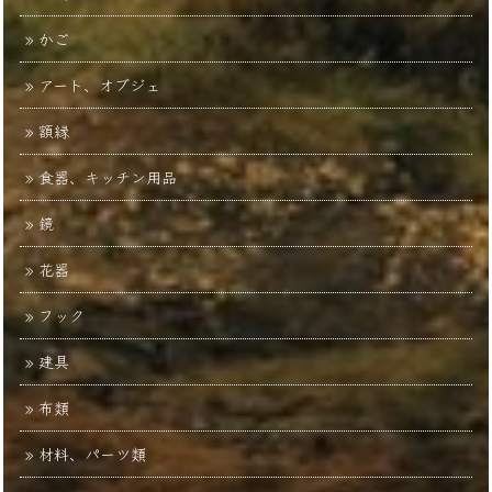
かご
アート、オブジェ
額縁
食器、キッチン用品
鏡
花器
フック
建具
布類
材料、パーツ類