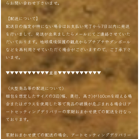
らお問い合わせ下さいませ。
【配送について】
配送日の指定が特にない場合はお支払い完了から7日以内に発送
を行いまして、発送が出来ましたらメールにてご連絡させていた
だいております。地球環境保護の観点からプチプチやダンボール
などを再利用させていただく場合がございますので、ご了承下さ
いませ。
▼▼▼▼▼▼▼▼▼▼重要▼▼▼▼▼▼▼▼▼▼
〈大型商品等の配送について〉
梱包を想定したサイズの3辺(幅、奥行、高さ)が160cmを超える場
合またはガラスを使用した等で商品の破損が危ぶまれる場合はア
ートセッティングデリバリーの家財おまかせ便での配送を行なっ
ております。
家財おまかせ便での配送の場合、アートセッティングデリバリー