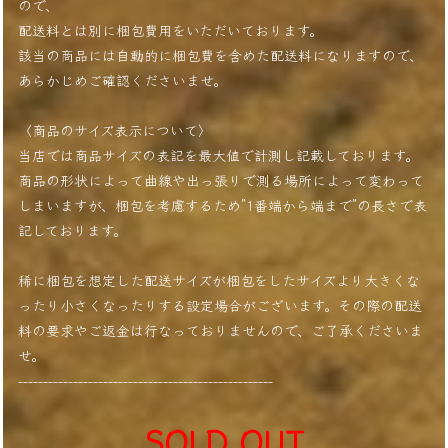
ので、
配送料とは別に梱包費用をいただいております。
該当の商品には自動的に梱包費を含めた配送料になりますので、
あらかじめご確認くださいませ。
〈商品のサイズ表示について〉
当店では商品サイズの表記を最大値で計測し記載しております。
商品の形状によって曲線や出っ張りで測る場所によって変わって
しまいますが、梱包を考慮するため”1番端から端まで”の長さで表
記しております。
稀に梱包を想定した配送サイズが梱包をしたサイズより大きくな
ったり小さくなったりする設定場合がございます。その際の配送
料の要求やご返金は行なっておりませんので、ご了承くださいま
せ。
---------------------------------------------------
SOLD OUT