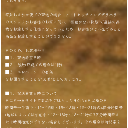
ております。
家財おまかせ便での配送の場合、アートセッティングデリバリー
のスタッフがお客様のお家に伺い、"梱包がない状態"で直接お品
物をお渡しする仕様になっているため、お客様がご不在であると
商品をお渡しすることができません。
そのため、お客様から
■１、配送希望日時
■２、階数(戸建ての場合は1階)
■３、エレベーターの有無
をお聞きすることを"必須"としております。
■１、配送希望日時について
日にち→当サイトで商品をご購入した日から6日以降の日
時間帯→午前中・12〜15時・15〜18時・18〜21時の4区分時間帯
(地域によっては午前中・12〜18時・18〜21時の3区分時間帯ま
たは時間指定ができない場合もございます。その場合は時間帯を