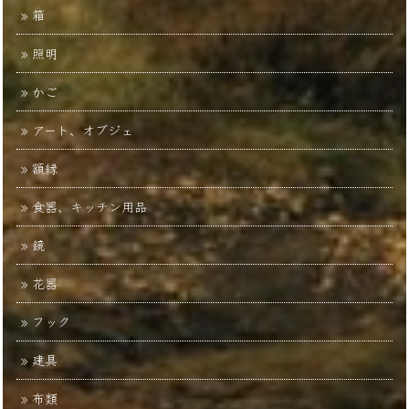
箱
照明
かご
アート、オブジェ
額縁
食器、キッチン用品
鏡
花器
フック
建具
布類