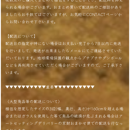
られる場合がございます。おまとめ買いで配送料のご相談があり
ましたらお手数ではございますが、お気軽にCONTACTページか
らお問い合わせ下さいませ。
【配送について】
配送日の指定が特にない場合はお支払い完了から7日以内に発送
を行いまして、発送が出来ましたらメールにてご連絡させていた
だいております。地球環境保護の観点からプチプチやダンボール
などを再利用させていただく場合がございますので、ご了承下さ
いませ。
▼▼▼▼▼▼▼▼▼▼重要▼▼▼▼▼▼▼▼▼▼
〈大型商品等の配送について〉
梱包を想定したサイズの3辺(幅、奥行、高さ)が160cmを超える場
合またはガラスを使用した等で商品の破損が危ぶまれる場合はア
ートセッティングデリバリーの家財おまかせ便での配送を行なっ