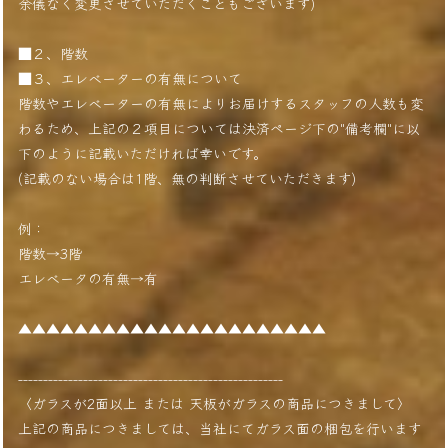
余儀なく変更させていただくこともございます)
■２、階数
■３、エレベーターの有無について
階数やエレベーターの有無によりお届けするスタッフの人数も変
わるため、上記の２項目については決済ページ下の"備考欄"に以
下のように記載いただければ幸いです。
(記載のない場合は1階、無の判断させていただきます)
例：
階数→3階
エレベータの有無→有
▲▲▲▲▲▲▲▲▲▲▲▲▲▲▲▲▲▲▲▲▲▲
-----------------------------------------------------
〈ガラスが2面以上 または 天板がガラスの商品につきまして〉
上記の商品につきましては、当社にてガラス面の梱包を行います