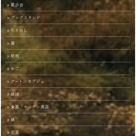
展示台
ブックスタンド
引き出し
箱
照明
かご
アート、オブジェ
額縁
食器、キッチン用品
鏡
花器