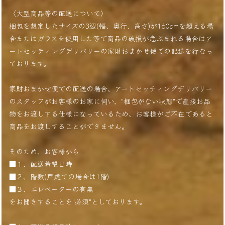
〈大型商品等の配送について〉
梱包を想定したサイズの3辺(幅、奥行、高さ)が160cmを超える場
合またはガラスを使用した等で商品の破損が危ぶまれる場合はア
ートセッティングデリバリーの家財おまかせ便での配送を行なっ
ております。
家財おまかせ便での配送の場合、アートセッティングデリバリー
のスタッフがお客様のお家に伺い、"梱包がない状態"で直接お品
物をお渡しする仕様になっているため、お客様がご不在であると
商品をお渡しすることができません。
そのため、お客様から
■１、配送希望日時
■２、階数(戸建ての場合は1階)
■３、エレベーターの有無
をお聞きすることを"必須"としております。