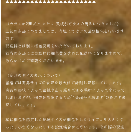
▲▲▲▲▲▲▲▲▲▲▲▲▲▲▲▲▲▲▲▲▲▲
-----------------------------------------------------
〈ガラスが2面以上 または 天板がガラスの商品につきまして〉
上記の商品につきましては、当社にてガラス面の梱包を行います
ので、
配送料とは別に梱包費用をいただいております。
該当の商品には自動的に梱包費を含めた配送料になりますので、
あらかじめご確認くださいませ。
〈商品のサイズ表示について〉
当店では商品サイズの表記を最大値で計測し記載しております。
商品の形状によって曲線や出っ張りで測る場所によって変わって
しまいますが、梱包を考慮するため”1番端から端まで”の長さで表
記しております。
稀に梱包を想定した配送サイズが梱包をしたサイズより大きくな
ったり小さくなったりする設定場合がございます。その際の配送