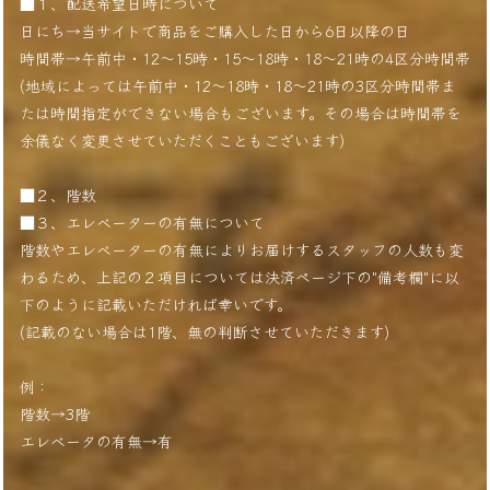
■１、配送希望日時について
日にち→当サイトで商品をご購入した日から6日以降の日
時間帯→午前中・12〜15時・15〜18時・18〜21時の4区分時間帯
(地域によっては午前中・12〜18時・18〜21時の3区分時間帯ま
たは時間指定ができない場合もございます。その場合は時間帯を
余儀なく変更させていただくこともございます)
■２、階数
■３、エレベーターの有無について
階数やエレベーターの有無によりお届けするスタッフの人数も変
わるため、上記の２項目については決済ページ下の"備考欄"に以
下のように記載いただければ幸いです。
(記載のない場合は1階、無の判断させていただきます)
例：
階数→3階
エレベータの有無→有