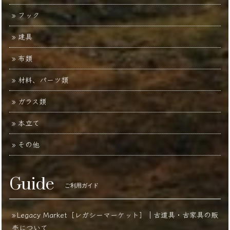
フック
建具
布類
材料、パーツ類
ガラス類
本立て
その他
Guide
ご利用ガイド
Legacy Market［レガシーマーケット］｜古道具・古家具の販
売について