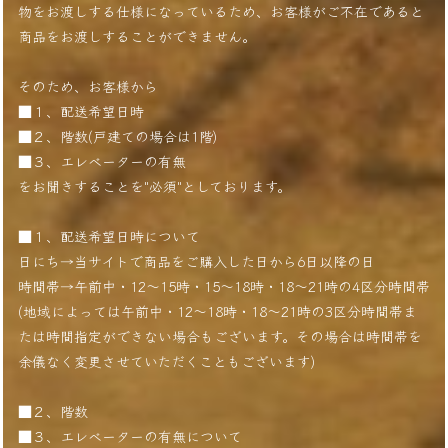
物をお渡しする仕様になっているため、お客様がご不在であると
商品をお渡しすることができません。
そのため、お客様から
■１、配送希望日時
■２、階数(戸建ての場合は1階)
■３、エレベーターの有無
をお聞きすることを"必須"としております。
■１、配送希望日時について
日にち→当サイトで商品をご購入した日から6日以降の日
時間帯→午前中・12〜15時・15〜18時・18〜21時の4区分時間帯
(地域によっては午前中・12〜18時・18〜21時の3区分時間帯ま
たは時間指定ができない場合もございます。その場合は時間帯を
余儀なく変更させていただくこともございます)
■２、階数
■３、エレベーターの有無について