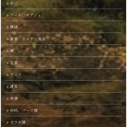
かご
アート、オブジェ
額縁
食器、キッチン用品
鏡
花器
フック
建具
布類
材料、パーツ類
ガラス類