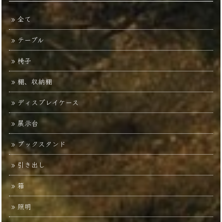
全て
テーブル
椅子
棚、収納棚
ディスプレイケース
展示台
ブックスタンド
引き出し
箱
照明