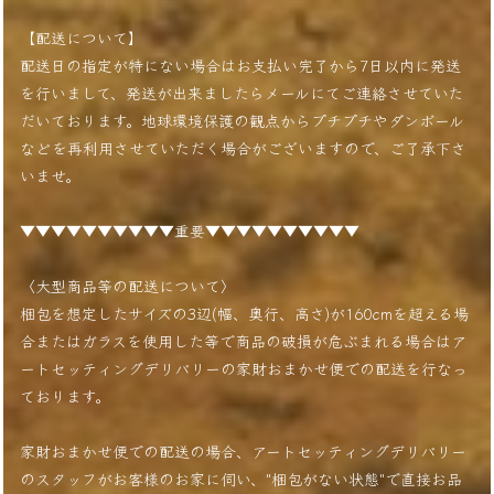
【配送について】
配送日の指定が特にない場合はお支払い完了から7日以内に発送
を行いまして、発送が出来ましたらメールにてご連絡させていた
だいております。地球環境保護の観点からプチプチやダンボール
などを再利用させていただく場合がございますので、ご了承下さ
いませ。
▼▼▼▼▼▼▼▼▼▼重要▼▼▼▼▼▼▼▼▼▼
〈大型商品等の配送について〉
梱包を想定したサイズの3辺(幅、奥行、高さ)が160cmを超える場
合またはガラスを使用した等で商品の破損が危ぶまれる場合はア
ートセッティングデリバリーの家財おまかせ便での配送を行なっ
ております。
家財おまかせ便での配送の場合、アートセッティングデリバリー
のスタッフがお客様のお家に伺い、"梱包がない状態"で直接お品