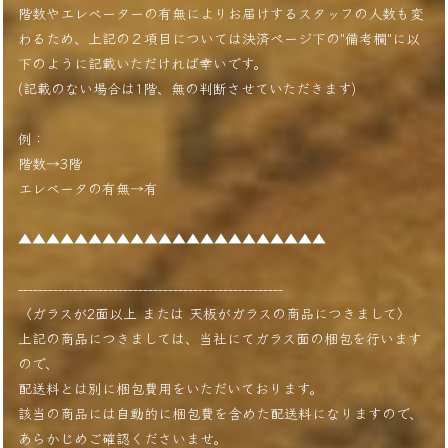
階数やエレベーターの有無によりお届けするスタッフの人数も変
わるため、上記の２項目については決済ページ下の"備考欄"に以
下のように記載いただければ幸いです。
(記載のない場合は1階、無の判断させていただきます)
例：
階数→3階
エレベータの有無→有
▲▲▲▲▲▲▲▲▲▲▲▲▲▲▲▲▲▲▲▲▲▲
-----------------------------------------------------
〈ガラスが2面以上 または 天板がガラスの商品につきまして〉
上記の商品につきましては、当社にてガラス面の梱包を行います
ので、
配送料とは別に梱包費用をいただいております。
該当の商品には自動的に梱包費を含めた配送料になりますので、
あらかじめご確認くださいませ。