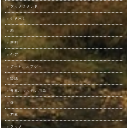
ブックスタンド
引き出し
箱
照明
かご
アート、オブジェ
額縁
食器、キッチン用品
鏡
花器
フック