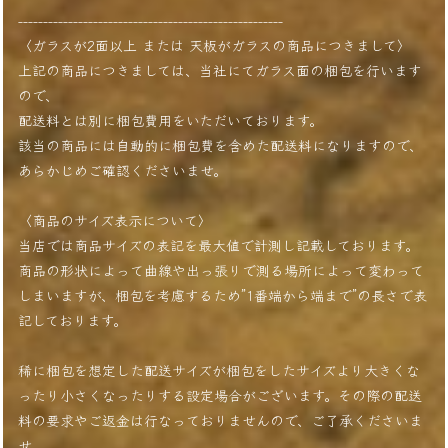
-----------------------------------------------------
〈ガラスが2面以上 または 天板がガラスの商品につきまして〉
上記の商品につきましては、当社にてガラス面の梱包を行います
ので、
配送料とは別に梱包費用をいただいております。
該当の商品には自動的に梱包費を含めた配送料になりますので、
あらかじめご確認くださいませ。
〈商品のサイズ表示について〉
当店では商品サイズの表記を最大値で計測し記載しております。
商品の形状によって曲線や出っ張りで測る場所によって変わって
しまいますが、梱包を考慮するため”1番端から端まで”の長さで表
記しております。
稀に梱包を想定した配送サイズが梱包をしたサイズより大きくな
ったり小さくなったりする設定場合がございます。その際の配送
料の要求やご返金は行なっておりませんので、ご了承くださいま
せ。