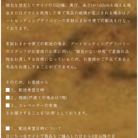
梱包を想定したサイズの3辺(幅、奥行、高さ)が160cmを超える場
合またはガラスを使用した等で商品の破損が危ぶまれる場合はア
ートセッティングデリバリーの家財おまかせ便での配送を行なっ
ております。
家財おまかせ便での配送の場合、アートセッティングデリバリー
のスタッフがお客様のお家に伺い、"梱包がない状態"で直接お品
物をお渡しする仕様になっているため、お客様がご不在であると
商品をお渡しすることができません。
そのため、お客様から
■１、配送希望日時
■２、階数(戸建ての場合は1階)
■３、エレベーターの有無
をお聞きすることを"必須"としております。
■１、配送希望日時について
日にち→当サイトで商品をご購入した日から6日以降の日