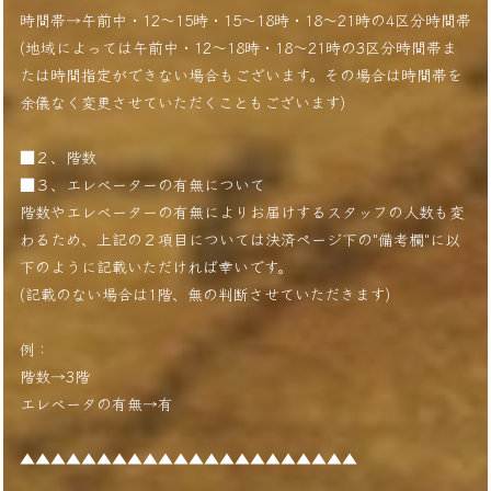
時間帯→午前中・12〜15時・15〜18時・18〜21時の4区分時間帯
(地域によっては午前中・12〜18時・18〜21時の3区分時間帯ま
たは時間指定ができない場合もございます。その場合は時間帯を
余儀なく変更させていただくこともございます)
■２、階数
■３、エレベーターの有無について
階数やエレベーターの有無によりお届けするスタッフの人数も変
わるため、上記の２項目については決済ページ下の"備考欄"に以
下のように記載いただければ幸いです。
(記載のない場合は1階、無の判断させていただきます)
例：
階数→3階
エレベータの有無→有
▲▲▲▲▲▲▲▲▲▲▲▲▲▲▲▲▲▲▲▲▲▲