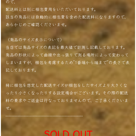
ので、
配送料とは別に梱包費用をいただいております。
該当の商品には自動的に梱包費を含めた配送料になりますので、
あらかじめご確認くださいませ。
〈商品のサイズ表示について〉
当店では商品サイズの表記を最大値で計測し記載しております。
商品の形状によって曲線や出っ張りで測る場所によって変わって
しまいますが、梱包を考慮するため”1番端から端まで”の長さで表
記しております。
稀に梱包を想定した配送サイズが梱包をしたサイズより大きくな
ったり小さくなったりする設定場合がございます。その際の配送
料の要求やご返金は行なっておりませんので、ご了承くださいま
せ。
---------------------------------------------------
SOLD OUT