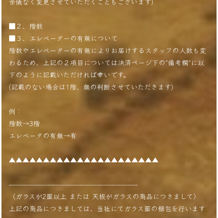
余儀なく変更させていただくこともございます)
■２、階数
■３、エレベーターの有無について
階数やエレベーターの有無によりお届けするスタッフの人数も変
わるため、上記の２項目については決済ページ下の"備考欄"に以
下のように記載いただければ幸いです。
(記載のない場合は1階、無の判断させていただきます)
例：
階数→3階
エレベータの有無→有
▲▲▲▲▲▲▲▲▲▲▲▲▲▲▲▲▲▲▲▲▲▲
-----------------------------------------------------
〈ガラスが2面以上 または 天板がガラスの商品につきまして〉
上記の商品につきましては、当社にてガラス面の梱包を行います