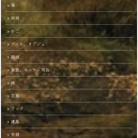
箱
照明
かご
アート、オブジェ
額縁
食器、キッチン用品
鏡
花器
フック
建具
布類