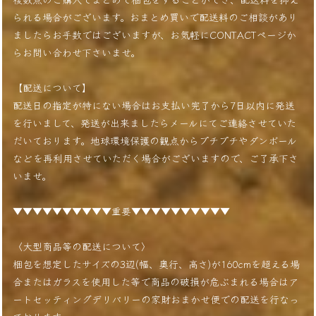
られる場合がございます。おまとめ買いで配送料のご相談があり
ましたらお手数ではございますが、お気軽にCONTACTページか
らお問い合わせ下さいませ。
【配送について】
配送日の指定が特にない場合はお支払い完了から7日以内に発送
を行いまして、発送が出来ましたらメールにてご連絡させていた
だいております。地球環境保護の観点からプチプチやダンボール
などを再利用させていただく場合がございますので、ご了承下さ
いませ。
▼▼▼▼▼▼▼▼▼▼重要▼▼▼▼▼▼▼▼▼▼
〈大型商品等の配送について〉
梱包を想定したサイズの3辺(幅、奥行、高さ)が160cmを超える場
合またはガラスを使用した等で商品の破損が危ぶまれる場合はア
ートセッティングデリバリーの家財おまかせ便での配送を行なっ