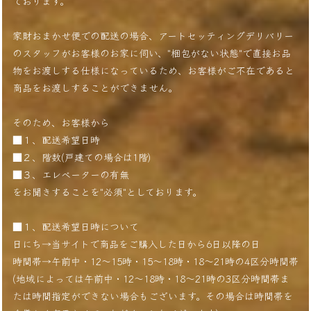
ております。
家財おまかせ便での配送の場合、アートセッティングデリバリー
のスタッフがお客様のお家に伺い、"梱包がない状態"で直接お品
物をお渡しする仕様になっているため、お客様がご不在であると
商品をお渡しすることができません。
そのため、お客様から
■１、配送希望日時
■２、階数(戸建ての場合は1階)
■３、エレベーターの有無
をお聞きすることを"必須"としております。
■１、配送希望日時について
日にち→当サイトで商品をご購入した日から6日以降の日
時間帯→午前中・12〜15時・15〜18時・18〜21時の4区分時間帯
(地域によっては午前中・12〜18時・18〜21時の3区分時間帯ま
たは時間指定ができない場合もございます。その場合は時間帯を