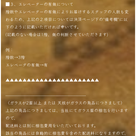
■３、エレベーターの有無について
階数やエレベーターの有無によりお届けするスタッフの人数も変
わるため、上記の２項目については決済ページ下の"備考欄"に以
下のように記載いただければ幸いです。
(記載のない場合は1階、無の判断させていただきます)
例：
階数→3階
エレベータの有無→有
▲▲▲▲▲▲▲▲▲▲▲▲▲▲▲▲▲▲▲▲▲▲
-----------------------------------------------------
〈ガラスが2面以上 または 天板がガラスの商品につきまして〉
上記の商品につきましては、当社にてガラス面の梱包を行います
ので、
配送料とは別に梱包費用をいただいております。
該当の商品には自動的に梱包費を含めた配送料になりますので、