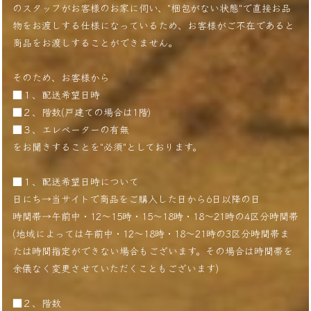
のスタッフがお客様のお家に伺い、"梱包がない状態"で直接お品
物をお渡しする仕様になっているため、お客様がご不在であると
商品をお渡しすることができません。
そのため、お客様から
■１、配送希望日時
■２、階数(戸建ての場合は1階)
■３、エレベーターの有無
をお聞きすることを"必須"としております。
■１、配送希望日時について
日にち→当サイトで商品をご購入した日から6日以降の日
時間帯→午前中・12〜15時・15〜18時・18〜21時の4区分時間帯
(地域によっては午前中・12〜18時・18〜21時の3区分時間帯ま
たは時間指定ができない場合もございます。その場合は時間帯を
余儀なく変更させていただくこともございます)
■２、階数