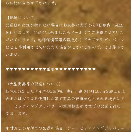
らお問い合わせ下さいませ。
【配送について】
配送日の指定が特にない場合はお支払い完了から7日以内に発送
を行いまして、発送が出来ましたらメールにてご連絡させていた
だいております。地球環境保護の観点からプチプチやダンボール
などを再利用させていただく場合がございますので、ご了承下さ
いませ。
▼▼▼▼▼▼▼▼▼▼重要▼▼▼▼▼▼▼▼▼▼
〈大型商品等の配送について〉
梱包を想定したサイズの3辺(幅、奥行、高さ)が160cmを超える場
合またはガラスを使用した等で商品の破損が危ぶまれる場合はア
ートセッティングデリバリーの家財おまかせ便での配送を行なっ
ております。
家財おまかせ便での配送の場合、アートセッティングデリバリー