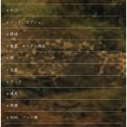
かご
アート、オブジェ
額縁
食器、キッチン用品
鏡
花器
フック
建具
布類
材料、パーツ類