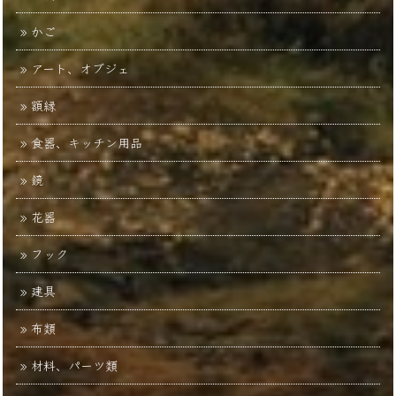
かご
アート、オブジェ
額縁
食器、キッチン用品
鏡
花器
フック
建具
布類
材料、パーツ類