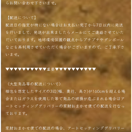
らお問い合わせ下さいませ。
【配送について】
配送日の指定が特にない場合はお支払い完了から7日以内に発送
を行いまして、発送が出来ましたらメールにてご連絡させていた
だいております。地球環境保護の観点からプチプチやダンボール
などを再利用させていただく場合がございますので、ご了承下さ
いませ。
▼▼▼▼▼▼▼▼▼▼重要▼▼▼▼▼▼▼▼▼▼
〈大型商品等の配送について〉
梱包を想定したサイズの3辺(幅、奥行、高さ)が160cmを超える場
合またはガラスを使用した等で商品の破損が危ぶまれる場合はア
ートセッティングデリバリーの家財おまかせ便での配送を行なっ
ております。
家財おまかせ便での配送の場合、アートセッティングデリバリー