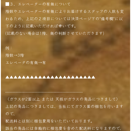
■３、エレベーターの有無について
階数やエレベーターの有無によりお届けするスタッフの人数も変
わるため、上記の２項目については決済ページ下の"備考欄"に以
下のように記載いただければ幸いです。
(記載のない場合は1階、無の判断させていただきます)
例：
階数→3階
エレベータの有無→有
▲▲▲▲▲▲▲▲▲▲▲▲▲▲▲▲▲▲▲▲▲▲
-----------------------------------------------------
〈ガラスが2面以上 または 天板がガラスの商品につきまして〉
上記の商品につきましては、当社にてガラス面の梱包を行います
ので、
配送料とは別に梱包費用をいただいております。
該当の商品には自動的に梱包費を含めた配送料になりますので、