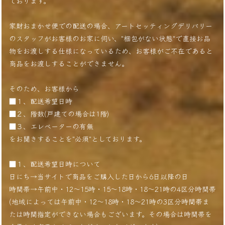
ております。
家財おまかせ便での配送の場合、アートセッティングデリバリー
のスタッフがお客様のお家に伺い、"梱包がない状態"で直接お品
物をお渡しする仕様になっているため、お客様がご不在であると
商品をお渡しすることができません。
そのため、お客様から
■１、配送希望日時
■２、階数(戸建ての場合は1階)
■３、エレベーターの有無
をお聞きすることを"必須"としております。
■１、配送希望日時について
日にち→当サイトで商品をご購入した日から6日以降の日
時間帯→午前中・12〜15時・15〜18時・18〜21時の4区分時間帯
(地域によっては午前中・12〜18時・18〜21時の3区分時間帯ま
たは時間指定ができない場合もございます。その場合は時間帯を