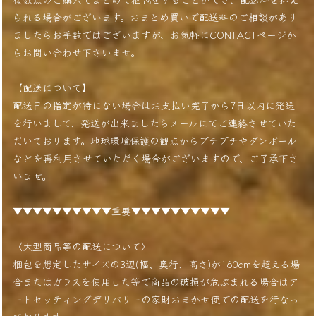
られる場合がございます。おまとめ買いで配送料のご相談があり
ましたらお手数ではございますが、お気軽にCONTACTページか
らお問い合わせ下さいませ。
【配送について】
配送日の指定が特にない場合はお支払い完了から7日以内に発送
を行いまして、発送が出来ましたらメールにてご連絡させていた
だいております。地球環境保護の観点からプチプチやダンボール
などを再利用させていただく場合がございますので、ご了承下さ
いませ。
▼▼▼▼▼▼▼▼▼▼重要▼▼▼▼▼▼▼▼▼▼
〈大型商品等の配送について〉
梱包を想定したサイズの3辺(幅、奥行、高さ)が160cmを超える場
合またはガラスを使用した等で商品の破損が危ぶまれる場合はア
ートセッティングデリバリーの家財おまかせ便での配送を行なっ