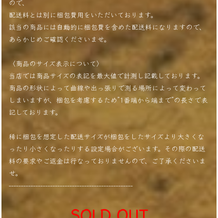
ので、
配送料とは別に梱包費用をいただいております。
該当の商品には自動的に梱包費を含めた配送料になりますので、
あらかじめご確認くださいませ。
〈商品のサイズ表示について〉
当店では商品サイズの表記を最大値で計測し記載しております。
商品の形状によって曲線や出っ張りで測る場所によって変わって
しまいますが、梱包を考慮するため”1番端から端まで”の長さで表
記しております。
稀に梱包を想定した配送サイズが梱包をしたサイズより大きくな
ったり小さくなったりする設定場合がございます。その際の配送
料の要求やご返金は行なっておりませんので、ご了承くださいま
せ。
---------------------------------------------------
SOLD OUT