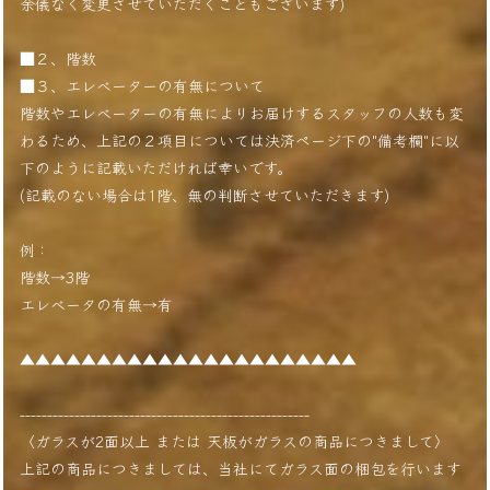
余儀なく変更させていただくこともございます)
■２、階数
■３、エレベーターの有無について
階数やエレベーターの有無によりお届けするスタッフの人数も変
わるため、上記の２項目については決済ページ下の"備考欄"に以
下のように記載いただければ幸いです。
(記載のない場合は1階、無の判断させていただきます)
例：
階数→3階
エレベータの有無→有
▲▲▲▲▲▲▲▲▲▲▲▲▲▲▲▲▲▲▲▲▲▲
-----------------------------------------------------
〈ガラスが2面以上 または 天板がガラスの商品につきまして〉
上記の商品につきましては、当社にてガラス面の梱包を行います