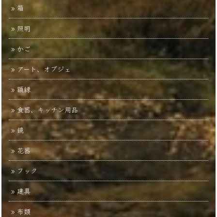
箱
照明
かご
アート、オブジェ
額縁
食器、キッチン用品
鏡
花器
フック
建具
布類