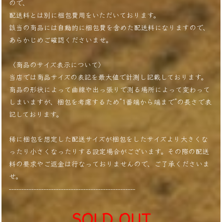
ので、
配送料とは別に梱包費用をいただいております。
該当の商品には自動的に梱包費を含めた配送料になりますので、
あらかじめご確認くださいませ。
〈商品のサイズ表示について〉
当店では商品サイズの表記を最大値で計測し記載しております。
商品の形状によって曲線や出っ張りで測る場所によって変わって
しまいますが、梱包を考慮するため”1番端から端まで”の長さで表
記しております。
稀に梱包を想定した配送サイズが梱包をしたサイズより大きくな
ったり小さくなったりする設定場合がございます。その際の配送
料の要求やご返金は行なっておりませんので、ご了承くださいま
せ。
---------------------------------------------------
SOLD OUT