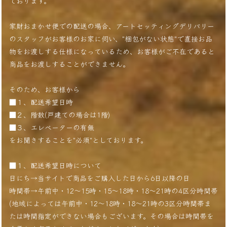
ております。
家財おまかせ便での配送の場合、アートセッティングデリバリー
のスタッフがお客様のお家に伺い、"梱包がない状態"で直接お品
物をお渡しする仕様になっているため、お客様がご不在であると
商品をお渡しすることができません。
そのため、お客様から
■１、配送希望日時
■２、階数(戸建ての場合は1階)
■３、エレベーターの有無
をお聞きすることを"必須"としております。
■１、配送希望日時について
日にち→当サイトで商品をご購入した日から6日以降の日
時間帯→午前中・12〜15時・15〜18時・18〜21時の4区分時間帯
(地域によっては午前中・12〜18時・18〜21時の3区分時間帯ま
たは時間指定ができない場合もございます。その場合は時間帯を