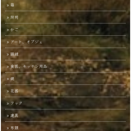
箱
照明
かご
アート、オブジェ
額縁
食器、キッチン用品
鏡
花器
フック
建具
布類