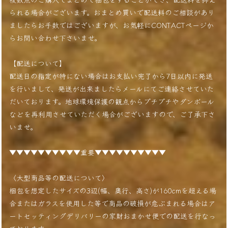
られる場合がございます。おまとめ買いで配送料のご相談があり
ましたらお手数ではございますが、お気軽にCONTACTページか
らお問い合わせ下さいませ。
【配送について】
配送日の指定が特にない場合はお支払い完了から7日以内に発送
を行いまして、発送が出来ましたらメールにてご連絡させていた
だいております。地球環境保護の観点からプチプチやダンボール
などを再利用させていただく場合がございますので、ご了承下さ
いませ。
▼▼▼▼▼▼▼▼▼▼重要▼▼▼▼▼▼▼▼▼▼
〈大型商品等の配送について〉
梱包を想定したサイズの3辺(幅、奥行、高さ)が160cmを超える場
合またはガラスを使用した等で商品の破損が危ぶまれる場合はア
ートセッティングデリバリーの家財おまかせ便での配送を行なっ