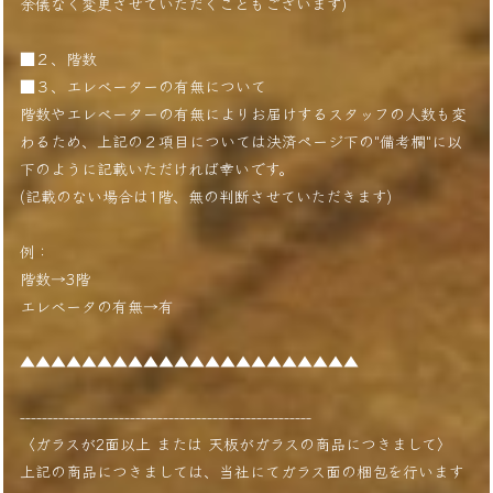
余儀なく変更させていただくこともございます)
■２、階数
■３、エレベーターの有無について
階数やエレベーターの有無によりお届けするスタッフの人数も変
わるため、上記の２項目については決済ページ下の"備考欄"に以
下のように記載いただければ幸いです。
(記載のない場合は1階、無の判断させていただきます)
例：
階数→3階
エレベータの有無→有
▲▲▲▲▲▲▲▲▲▲▲▲▲▲▲▲▲▲▲▲▲▲
-----------------------------------------------------
〈ガラスが2面以上 または 天板がガラスの商品につきまして〉
上記の商品につきましては、当社にてガラス面の梱包を行います