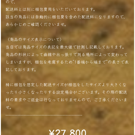
ので、
配送料とは別に梱包費用をいただいております。
該当の商品には自動的に梱包費を含めた配送料になりますので、
あらかじめご確認くださいませ。
〈商品のサイズ表示について〉
当店では商品サイズの表記を最大値で計測し記載しております。
商品の形状によって曲線や出っ張りで測る場所によって変わって
しまいますが、梱包を考慮するため”1番端から端まで”の長さで表
記しております。
稀に梱包を想定した配送サイズが梱包をしたサイズより大きくな
ったり小さくなったりする設定場合がございます。その際の配送
料の要求やご返金は行なっておりませんので、ご了承くださいま
せ。
---------------------------------------------------
¥27,800