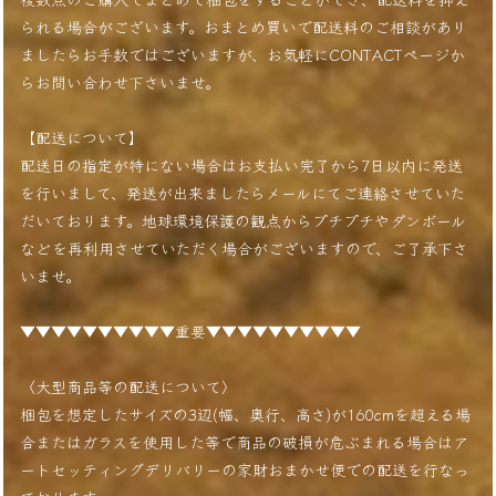
られる場合がございます。おまとめ買いで配送料のご相談があり
ましたらお手数ではございますが、お気軽にCONTACTページか
らお問い合わせ下さいませ。
【配送について】
配送日の指定が特にない場合はお支払い完了から7日以内に発送
を行いまして、発送が出来ましたらメールにてご連絡させていた
だいております。地球環境保護の観点からプチプチやダンボール
などを再利用させていただく場合がございますので、ご了承下さ
いませ。
▼▼▼▼▼▼▼▼▼▼重要▼▼▼▼▼▼▼▼▼▼
〈大型商品等の配送について〉
梱包を想定したサイズの3辺(幅、奥行、高さ)が160cmを超える場
合またはガラスを使用した等で商品の破損が危ぶまれる場合はア
ートセッティングデリバリーの家財おまかせ便での配送を行なっ