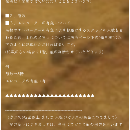
余儀なく変更させていただくこともございます)
■２、階数
■３、エレベーターの有無について
階数やエレベーターの有無によりお届けするスタッフの人数も変
わるため、上記の２項目については決済ページ下の"備考欄"に以
下のように記載いただければ幸いです。
(記載のない場合は1階、無の判断させていただきます)
例：
階数→3階
エレベータの有無→有
▲▲▲▲▲▲▲▲▲▲▲▲▲▲▲▲▲▲▲▲▲▲
-----------------------------------------------------
〈ガラスが2面以上 または 天板がガラスの商品につきまして〉
上記の商品につきましては、当社にてガラス面の梱包を行います