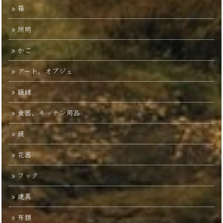
箱
照明
かご
アート、オブジェ
額縁
食器、キッチン用品
鏡
花器
フック
建具
布類