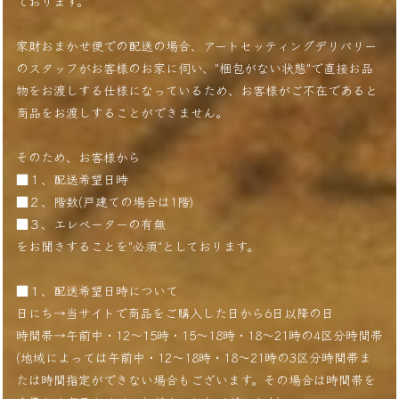
ております。
家財おまかせ便での配送の場合、アートセッティングデリバリー
のスタッフがお客様のお家に伺い、"梱包がない状態"で直接お品
物をお渡しする仕様になっているため、お客様がご不在であると
商品をお渡しすることができません。
そのため、お客様から
■１、配送希望日時
■２、階数(戸建ての場合は1階)
■３、エレベーターの有無
をお聞きすることを"必須"としております。
■１、配送希望日時について
日にち→当サイトで商品をご購入した日から6日以降の日
時間帯→午前中・12〜15時・15〜18時・18〜21時の4区分時間帯
(地域によっては午前中・12〜18時・18〜21時の3区分時間帯ま
たは時間指定ができない場合もございます。その場合は時間帯を