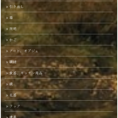
引き出し
箱
照明
かご
アート、オブジェ
額縁
食器、キッチン用品
鏡
花器
フック
建具