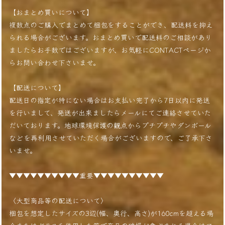
【おまとめ買いについて】
複数点のご購入でまとめて梱包をすることができ、配送料を抑え
られる場合がございます。おまとめ買いで配送料のご相談があり
ましたらお手数ではございますが、お気軽にCONTACTページか
らお問い合わせ下さいませ。
【配送について】
配送日の指定が特にない場合はお支払い完了から7日以内に発送
を行いまして、発送が出来ましたらメールにてご連絡させていた
だいております。地球環境保護の観点からプチプチやダンボール
などを再利用させていただく場合がございますので、ご了承下さ
いませ。
▼▼▼▼▼▼▼▼▼▼重要▼▼▼▼▼▼▼▼▼▼
〈大型商品等の配送について〉
梱包を想定したサイズの3辺(幅、奥行、高さ)が160cmを超える場