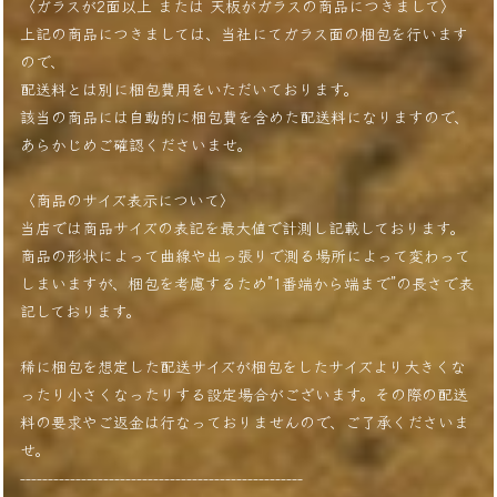
〈ガラスが2面以上 または 天板がガラスの商品につきまして〉
上記の商品につきましては、当社にてガラス面の梱包を行います
ので、
配送料とは別に梱包費用をいただいております。
該当の商品には自動的に梱包費を含めた配送料になりますので、
あらかじめご確認くださいませ。
〈商品のサイズ表示について〉
当店では商品サイズの表記を最大値で計測し記載しております。
商品の形状によって曲線や出っ張りで測る場所によって変わって
しまいますが、梱包を考慮するため”1番端から端まで”の長さで表
記しております。
稀に梱包を想定した配送サイズが梱包をしたサイズより大きくな
ったり小さくなったりする設定場合がございます。その際の配送
料の要求やご返金は行なっておりませんので、ご了承くださいま
せ。
---------------------------------------------------