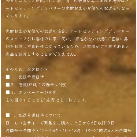
合またはガラスを使用した等で商品の破損が危ぶまれる場合はア
ートセッティングデリバリーの家財おまかせ便での配送を行なっ
ております。
家財おまかせ便での配送の場合、アートセッティングデリバリー
のスタッフがお客様のお家に伺い、"梱包がない状態"で直接お品
物をお渡しする仕様になっているため、お客様がご不在であると
商品をお渡しすることができません。
そのため、お客様から
■１、配送希望日時
■２、階数(戸建ての場合は1階)
■３、エレベーターの有無
をお聞きすることを"必須"としております。
■１、配送希望日時について
日にち→当サイトで商品をご購入した日から6日以降の日
時間帯→午前中・12〜15時・15〜18時・18〜21時の4区分時間帯