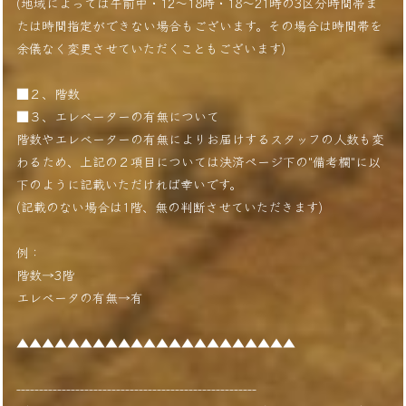
(地域によっては午前中・12〜18時・18〜21時の3区分時間帯ま
たは時間指定ができない場合もございます。その場合は時間帯を
余儀なく変更させていただくこともございます)
■２、階数
■３、エレベーターの有無について
階数やエレベーターの有無によりお届けするスタッフの人数も変
わるため、上記の２項目については決済ページ下の"備考欄"に以
下のように記載いただければ幸いです。
(記載のない場合は1階、無の判断させていただきます)
例：
階数→3階
エレベータの有無→有
▲▲▲▲▲▲▲▲▲▲▲▲▲▲▲▲▲▲▲▲▲▲
-----------------------------------------------------