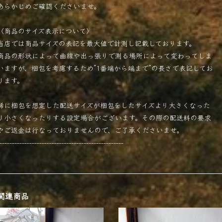
あらかじめご確認くださいませ。
〈商品のサイズ表示について〉
当店では商品サイズの表記を最大値で計測し記載しております。
商品の形状によって曲線や出っ張りで測る場所によって変わってしま
いますが、梱包を考慮するため”1番端から端まで”の長さで表記してお
ります。
稀に梱包を想定した配送サイズが梱包をしたサイズより大きくなった
り小さくなったりする設定場合がございます。その際の配送料の要求
やご返金は行なっておりませんので、ご了承くださいませ。
--------------------------------------------------
関連商品