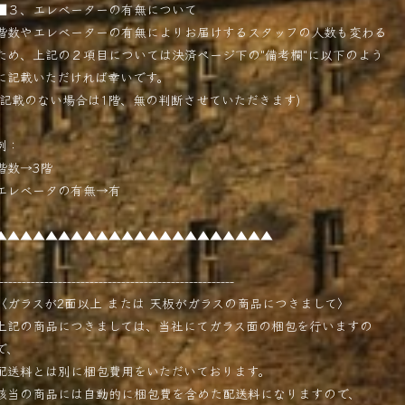
■３、エレベーターの有無について
階数やエレベーターの有無によりお届けするスタッフの人数も変わる
ため、上記の２項目については決済ページ下の"備考欄"に以下のよう
に記載いただければ幸いです。
(記載のない場合は1階、無の判断させていただきます)
例：
階数→3階
エレベータの有無→有
▲▲▲▲▲▲▲▲▲▲▲▲▲▲▲▲▲▲▲▲▲▲
----------------------------------------------------
〈ガラスが2面以上 または 天板がガラスの商品につきまして〉
上記の商品につきましては、当社にてガラス面の梱包を行いますの
で、
配送料とは別に梱包費用をいただいております。
該当の商品には自動的に梱包費を含めた配送料になりますので、