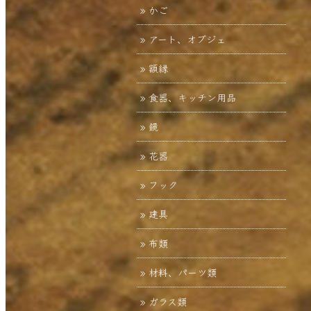
かご
アート、オブジェ
額縁
食器、キッチン用品
鏡
花器
フック
建具
布類
材料、パーツ類
ガラス類