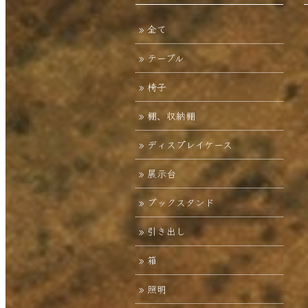
全て
テーブル
椅子
棚、収納棚
ディスプレイケース
展示台
ブックスタンド
引き出し
箱
照明