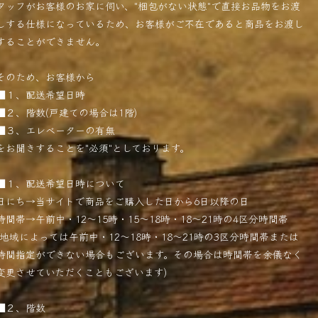
タッフがお客様のお家に伺い、"梱包がない状態"で直接お品物をお渡
しする仕様になっているため、お客様がご不在であると商品をお渡し
することができません。
そのため、お客様から
■１、配送希望日時
■２、階数(戸建ての場合は1階)
■３、エレベーターの有無
をお聞きすることを"必須"としております。
■１、配送希望日時について
日にち→当サイトで商品をご購入した日から6日以降の日
時間帯→午前中・12〜15時・15〜18時・18〜21時の4区分時間帯
(地域によっては午前中・12〜18時・18〜21時の3区分時間帯または
時間指定ができない場合もございます。その場合は時間帯を余儀なく
変更させていただくこともございます)
■２、階数