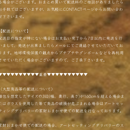
る場合がございます。おまとめ買いで配送料のご相談がありましたら
お手数ではございますが、お気軽にCONTACTページからお問い合わ
せ下さいませ。
【配送について】
配送日の指定が特にない場合はお支払い完了から7日以内に発送を行
いまして、発送が出来ましたらメールにてご連絡させていただいてお
ります。地球環境保護の観点からプチプチやダンボールなどを再利用
させていただく場合がございますので、ご了承下さいませ。
▼▼▼▼▼▼▼▼▼▼重要▼▼▼▼▼▼▼▼▼▼
〈大型商品等の配送について〉
梱包を想定したサイズの3辺(幅、奥行、高さ)が160cmを超える場合ま
たはガラスを使用した等で商品の破損が危ぶまれる場合はアートセッ
ティングデリバリーの家財おまかせ便での配送を行なっております。
家財おまかせ便での配送の場合、アートセッティングデリバリーのス