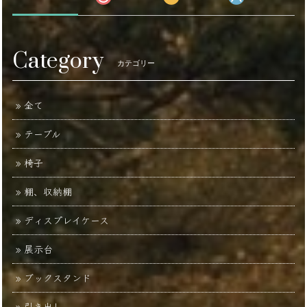
Category
カテゴリー
全て
テーブル
椅子
棚、収納棚
ディスプレイケース
展示台
ブックスタンド
引き出し