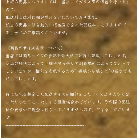
上記の商品につきましては、当社にてガラス面の梱包を行います
ので、
配送料とは別に梱包費用をいただいております。
該当の商品には自動的に梱包費を含めた配送料になりますので、
あらかじめご確認くださいませ。
〈商品のサイズ表示について〉
当店では商品サイズの表記を最大値で計測し記載しております。
商品の形状によって曲線や出っ張りで測る場所によって変わって
しまいますが、梱包を考慮するため”1番端から端まで”の長さで表
記しております。
稀に梱包を想定した配送サイズが梱包をしたサイズより大きくな
ったり小さくなったりする設定場合がございます。その際の配送
料の要求やご返金は行なっておりませんので、ご了承くださいま
せ。
---------------------------------------------------