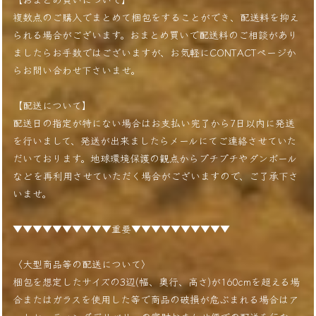
複数点のご購入でまとめて梱包をすることができ、配送料を抑え
られる場合がございます。おまとめ買いで配送料のご相談があり
ましたらお手数ではございますが、お気軽にCONTACTページか
らお問い合わせ下さいませ。
【配送について】
配送日の指定が特にない場合はお支払い完了から7日以内に発送
を行いまして、発送が出来ましたらメールにてご連絡させていた
だいております。地球環境保護の観点からプチプチやダンボール
などを再利用させていただく場合がございますので、ご了承下さ
いませ。
▼▼▼▼▼▼▼▼▼▼重要▼▼▼▼▼▼▼▼▼▼
〈大型商品等の配送について〉
梱包を想定したサイズの3辺(幅、奥行、高さ)が160cmを超える場
合またはガラスを使用した等で商品の破損が危ぶまれる場合はア