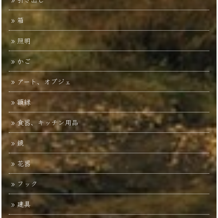
箱
照明
かご
アート、オブジェ
額縁
食器、キッチン用品
鏡
花器
フック
建具