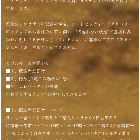
ートセッティングデリバリーの家財おまかせ便での配送を行なっ
ております。
家財おまかせ便での配送の場合、アートセッティングデリバリー
のスタッフがお客様のお家に伺い、"梱包がない状態"で直接お品
物をお渡しする仕様になっているため、お客様がご不在であると
商品をお渡しすることができません。
そのため、お客様から
■１、配送希望日時
■２、階数(戸建ての場合は1階)
■３、エレベーターの有無
をお聞きすることを"必須"としております。
■１、配送希望日時について
日にち→当サイトで商品をご購入した日から6日以降の日
時間帯→午前中・12〜15時・15〜18時・18〜21時の4区分時間帯
(地域によっては午前中・12〜18時・18〜21時の3区分時間帯ま