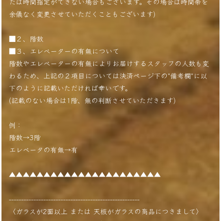
たは時間指定ができない場合もございます。その場合は時間帯を
余儀なく変更させていただくこともございます)
■２、階数
■３、エレベーターの有無について
階数やエレベーターの有無によりお届けするスタッフの人数も変
わるため、上記の２項目については決済ページ下の"備考欄"に以
下のように記載いただければ幸いです。
(記載のない場合は1階、無の判断させていただきます)
例：
階数→3階
エレベータの有無→有
▲▲▲▲▲▲▲▲▲▲▲▲▲▲▲▲▲▲▲▲▲▲
-----------------------------------------------------
〈ガラスが2面以上 または 天板がガラスの商品につきまして〉