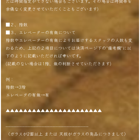
たは時間指定ができない場合もございます。その場合は時間帯を
余儀なく変更させていただくこともございます)
■２、階数
■３、エレベーターの有無について
階数やエレベーターの有無によりお届けするスタッフの人数も変
わるため、上記の２項目については決済ページ下の"備考欄"に以
下のように記載いただければ幸いです。
(記載のない場合は1階、無の判断させていただきます)
例：
階数→3階
エレベータの有無→有
▲▲▲▲▲▲▲▲▲▲▲▲▲▲▲▲▲▲▲▲▲▲
-----------------------------------------------------
〈ガラスが2面以上 または 天板がガラスの商品につきまして〉