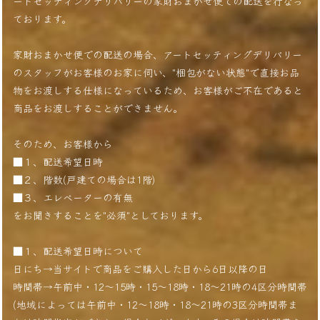
ートセッティングデリバリーの家財おまかせ便での配送を行なっ
ております。
家財おまかせ便での配送の場合、アートセッティングデリバリー
のスタッフがお客様のお家に伺い、"梱包がない状態"で直接お品
物をお渡しする仕様になっているため、お客様がご不在であると
商品をお渡しすることができません。
そのため、お客様から
■１、配送希望日時
■２、階数(戸建ての場合は1階)
■３、エレベーターの有無
をお聞きすることを"必須"としております。
■１、配送希望日時について
日にち→当サイトで商品をご購入した日から6日以降の日
時間帯→午前中・12〜15時・15〜18時・18〜21時の4区分時間帯
(地域によっては午前中・12〜18時・18〜21時の3区分時間帯ま