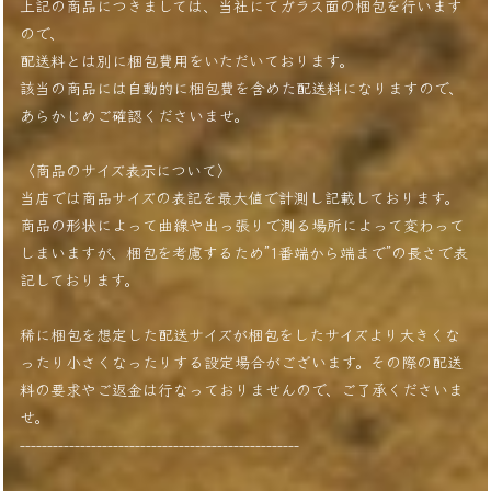
上記の商品につきましては、当社にてガラス面の梱包を行います
ので、
配送料とは別に梱包費用をいただいております。
該当の商品には自動的に梱包費を含めた配送料になりますので、
あらかじめご確認くださいませ。
〈商品のサイズ表示について〉
当店では商品サイズの表記を最大値で計測し記載しております。
商品の形状によって曲線や出っ張りで測る場所によって変わって
しまいますが、梱包を考慮するため”1番端から端まで”の長さで表
記しております。
稀に梱包を想定した配送サイズが梱包をしたサイズより大きくな
ったり小さくなったりする設定場合がございます。その際の配送
料の要求やご返金は行なっておりませんので、ご了承くださいま
せ。
---------------------------------------------------