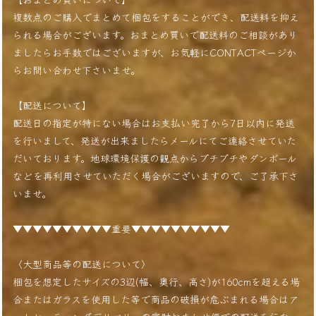
複数点のご購入でまとめて梱包をすることができ、配送料を抑え
られる場合がございます。おまとめ買いで配送料のご相談があり
ましたらお手数ではございますが、お気軽にCONTACTページか
らお問い合わせ下さいませ。
【配送について】
配送日の指定が特にない場合はお支払い完了から7日以内に発送
を行いまして、発送が出来ましたらメールにてご連絡させていた
だいております。地球環境保護の観点からプチプチやダンボール
などを再利用させていただく場合がございますので、ご了承下さ
いませ。
▼▼▼▼▼▼▼▼▼▼重要▼▼▼▼▼▼▼▼▼▼
〈大型商品等の配送について〉
梱包を想定したサイズの3辺(幅、奥行、高さ)が160cmを超える場
合またはガラスを使用した等で商品の破損が危ぶまれる場合はア