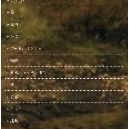
箱
照明
かご
アート、オブジェ
額縁
食器、キッチン用品
鏡
花器
フック
建具