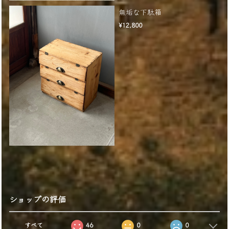
無垢な下駄箱
¥12,800
ショップの評価
すべて
46
0
0