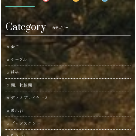
Category
カテゴリー
全て
テーブル
椅子
棚、収納棚
ディスプレイケース
展示台
ブックスタンド
引き出し